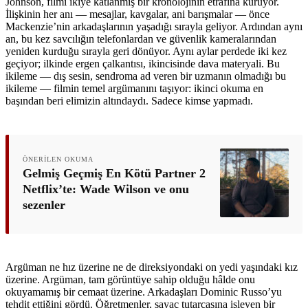
Johnson, filmi ikiye katlanmış bir kronolojinin etrafına kuruyor.
İlişkinin her anı — mesajlar, kavgalar, ani barışmalar — önce
Mackenzie’nin arkadaşlarının yaşadığı sırayla geliyor. Ardından aynı
an, bu kez savcılığın telefonlardan ve güvenlik kameralarından
yeniden kurduğu sırayla geri dönüyor. Aynı aylar perdede iki kez
geçiyor; ilkinde ergen çalkantısı, ikincisinde dava materyali. Bu
ikileme — dış sesin, sendroma ad veren bir uzmanın olmadığı bu
ikileme — filmin temel argümanını taşıyor: ikinci okuma en
başından beri elimizin altındaydı. Sadece kimse yapmadı.
ÖNERILEN OKUMA
Gelmiş Geçmiş En Kötü Partner 2
Netflix’te: Wade Wilson ve onu
sezenler
Argüman ne hız üzerine ne de direksiyondaki on yedi yaşındaki kız
üzerine. Argüman, tam görüntüye sahip olduğu hâlde onu
okuyamamış bir cemaat üzerine. Arkadaşları Dominic Russo’yu
tehdit ettiğini gördü. Öğretmenler, sayaç tutarcasına işleyen bir