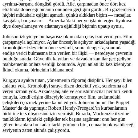
ayrılma-barışma döngüsü gördü. Aile, çarpmadan önce dört kez
etrafında döneceği binanın önünden geçtiğini gördü. Bu gözlemlerin
hiçbiri müdahale eşiğini aşmadı, çünkü aldıkları biçim — mesajlar,
kavgalar, barışmalar — Amerika’daki her yetişkinin ergen tiyatrosu
diye dosyalamaya ve atlatmaya eğitildiği biçimin tıpatıp aynısı.
Johnson izleyiciye bu başarısız okumadan çıkış izni vermiyor. Film
çarpışmayla açılmıyor. Aylar öncesiyle açılıyor, arkadaşların yaşadığı
kronolojide: izleyicinin önce sevimli, sonra dengesiz, sonunda
endişe verici bulmasına izin verilen bir ilişki — neredeyse çevrenin
bulduğu sırada. Güvenlik kayıtları ve davadan kanıtlar geç geliyor,
mahkemenin onlara verdiği konumda. Aynı anlatı iki kez izleniyor.
İkinci okuma, birincinin iddianamesi.
Kurguyu ayakta tutan, yönetmenin röportaj disiplini. Her şeyi bilen
anlatıcı yok. Kronolojiyi sıraya dizen dedektif yok, sendroma ad
veren uzman yok. Arkadaşlar, aile ve soruşturmacılar her biri kendi
tonuyla, kendi erişim düzeyiyle konuşuyor; film, aralarındaki
çelişkileri çözmek yerine kabul ediyor. Johnson bunu The Puppet
Master’da da yapmıştı; Robert Hendy-Freegard’ın kurbanlarının
birbirine ters düşmesine izin vermişti. Burada, Mackenzie üzerine
tanıklıkların içindeki çelişkiler tek başına argüman: onu her gün
gören insanlara bu kadar farklı görünen biri, cemaatin okuyabileceği
seviyenin zaten altında çalışıyordu.