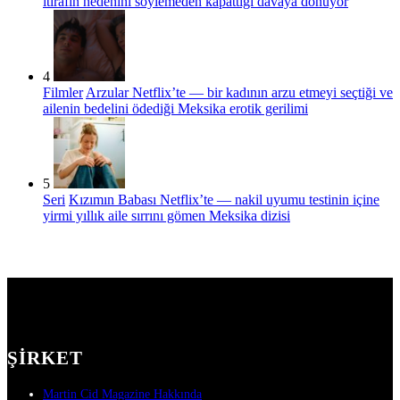
itirafın nedenini söylemeden kapattığı davaya dönüyor
4
Filmler
Arzular Netflix’te — bir kadının arzu etmeyi seçtiği ve
ailenin bedelini ödediği Meksika erotik gerilimi
5
Seri
Kızımın Babası Netflix’te — nakil uyumu testinin içine
yirmi yıllık aile sırrını gömen Meksika dizisi
ŞIRKET
Martin Cid Magazine Hakkında