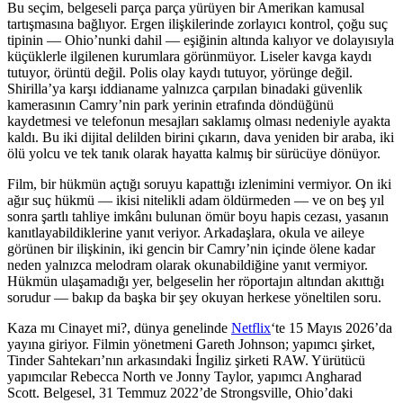
Bu seçim, belgeseli parça parça yürüyen bir Amerikan kamusal
tartışmasına bağlıyor. Ergen ilişkilerinde zorlayıcı kontrol, çoğu suç
tipinin — Ohio’nunki dahil — eşiğinin altında kalıyor ve dolayısıyla
küçüklerle ilgilenen kurumlara görünmüyor. Liseler kavga kaydı
tutuyor, örüntü değil. Polis olay kaydı tutuyor, yörünge değil.
Shirilla’ya karşı iddianame yalnızca çarpılan binadaki güvenlik
kamerasının Camry’nin park yerinin etrafında döndüğünü
kaydetmesi ve telefonun mesajları saklamış olması nedeniyle ayakta
kaldı. Bu iki dijital delilden birini çıkarın, dava yeniden bir araba, iki
ölü yolcu ve tek tanık olarak hayatta kalmış bir sürücüye dönüyor.
Film, bir hükmün açtığı soruyu kapattığı izlenimini vermiyor. On iki
ağır suç hükmü — ikisi nitelikli adam öldürmeden — ve on beş yıl
sonra şartlı tahliye imkânı bulunan ömür boyu hapis cezası, yasanın
kanıtlayabildiklerine yanıt veriyor. Arkadaşlara, okula ve aileye
görünen bir ilişkinin, iki gencin bir Camry’nin içinde ölene kadar
neden yalnızca melodram olarak okunabildiğine yanıt vermiyor.
Hükmün ulaşamadığı yer, belgeselin her röportajın altından akıttığı
sorudur — bakıp da başka bir şey okuyan herkese yöneltilen soru.
Kaza mı Cinayet mi?, dünya genelinde
Netflix
‘te 15 Mayıs 2026’da
yayına giriyor. Filmin yönetmeni Gareth Johnson; yapımcı şirket,
Tinder Sahtekarı’nın arkasındaki İngiliz şirketi RAW. Yürütücü
yapımcılar Rebecca North ve Jonny Taylor, yapımcı Angharad
Scott. Belgesel, 31 Temmuz 2022’de Strongsville, Ohio’daki