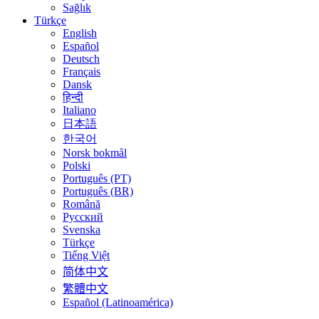
Sağlık
Türkçe
English
Español
Deutsch
Français
Dansk
हिन्दी
Italiano
日本語
한국어
Norsk bokmål
Polski
Português (PT)
Português (BR)
Română
Русский
Svenska
Türkçe
Tiếng Việt
简体中文
繁體中文
Español (Latinoamérica)