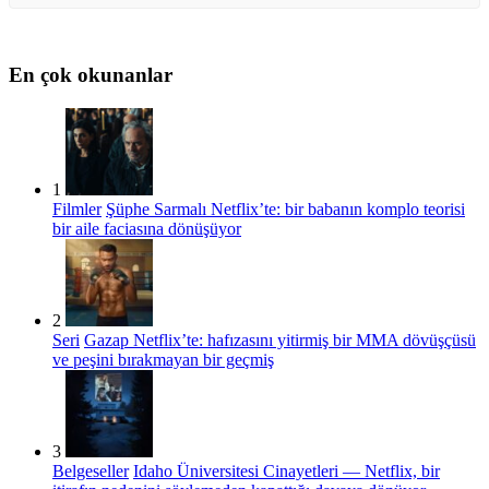
En çok okunanlar
1
Filmler
Şüphe Sarmalı Netflix’te: bir babanın komplo teorisi
bir aile faciasına dönüşüyor
2
Seri
Gazap Netflix’te: hafızasını yitirmiş bir MMA dövüşçüsü
ve peşini bırakmayan bir geçmiş
3
Belgeseller
Idaho Üniversitesi Cinayetleri — Netflix, bir