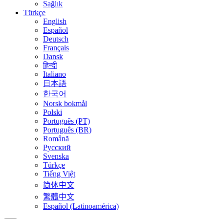
Sağlık
Türkçe
English
Español
Deutsch
Français
Dansk
हिन्दी
Italiano
日本語
한국어
Norsk bokmål
Polski
Português (PT)
Português (BR)
Română
Русский
Svenska
Türkçe
Tiếng Việt
简体中文
繁體中文
Español (Latinoamérica)