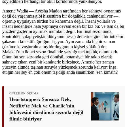
söyledikleri herhangi bir okul koridorunda yankılanıyor.
Amerie Wadia — Ayesha Madon tarafından her sahneyi oynanmış
değil de yaşanmış gibi hissettiren bir doğallıkla canlandırılıyor —
öğrenip uygulayan türden bir kahraman değil. İnsani yollarla ve
insani nedenlerle hata yapmaya devam eden bir kız bu; ve tam da bu
yüzden gözlerini ayırmak mümkün değil. Bu final sezonunda,
kontrolden çıkıp yetişkin dünyanın hesap defterine giren bir intikam
şakasının kolektif ağırlığını taşıyor. Aynı zamanda hiçbir zaman
çözüme kavuşturulmamış bir duygunun kişisel yükünü de.
Malakai’nin ikinci sezon finalinde yazdığı mektup hiç okunmadı.
Onun bu son sezonda geri dönüşü, potansiyel bir rakip olarak
sahneye çıkan yeni bir karakterle birleşince, Amerie her zaman
yüzeyin altında taşınan soruyla yüzleşmek zorunda kalıyor: İnşa
ettiğin her şey en çok önem taşıdığı anda sınanırken, sen kimsin?
ÖNERILEN OKUMA
Heartstopper: Sonsuza Dek,
Netflix’te Nick ve Charlie’nin
hikâyesini dördüncü sezonla değil
filmle bitiriyor