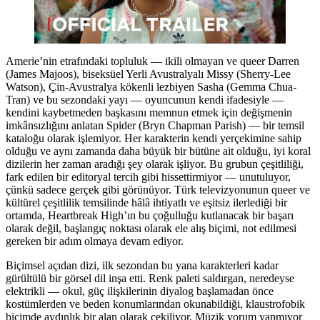
Amerie’nin etrafındaki topluluk — ikili olmayan ve queer Darren
(James Majoos), biseksüel Yerli Avustralyalı Missy (Sherry-Lee
Watson), Çin-Avustralya kökenli lezbiyen Sasha (Gemma Chua-
Tran) ve bu sezondaki yayı — oyuncunun kendi ifadesiyle —
kendini kaybetmeden başkasını memnun etmek için değişmenin
imkânsızlığını anlatan Spider (Bryn Chapman Parish) — bir temsil
kataloğu olarak işlemiyor. Her karakterin kendi yerçekimine sahip
olduğu ve aynı zamanda daha büyük bir bütüne ait olduğu, iyi koral
dizilerin her zaman aradığı şey olarak işliyor. Bu grubun çeşitliliği,
fark edilen bir editoryal tercih gibi hissettirmiyor — unutuluyor,
çünkü sadece gerçek gibi görünüyor. Türk televizyonunun queer ve
kültürel çeşitlilik temsilinde hâlâ ihtiyatlı ve eşitsiz ilerlediği bir
ortamda, Heartbreak High’ın bu çoğulluğu kutlanacak bir başarı
olarak değil, başlangıç noktası olarak ele alış biçimi, not edilmesi
gereken bir adım olmaya devam ediyor.
Biçimsel açıdan dizi, ilk sezondan bu yana karakterleri kadar
gürültülü bir görsel dil inşa etti. Renk paleti saldırgan, neredeyse
elektrikli — okul, güç ilişkilerinin diyalog başlamadan önce
kostümlerden ve beden konumlarından okunabildiği, klaustrofobik
biçimde aydınlık bir alan olarak çekiliyor. Müzik yorum yapmıyor