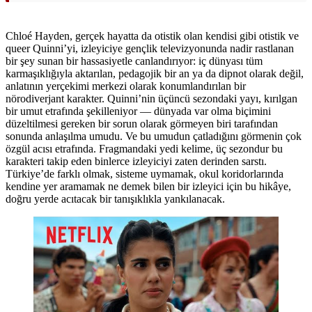
Chloé Hayden, gerçek hayatta da otistik olan kendisi gibi otistik ve
queer Quinni’yi, izleyiciye gençlik televizyonunda nadir rastlanan
bir şey sunan bir hassasiyetle canlandırıyor: iç dünyası tüm
karmaşıklığıyla aktarılan, pedagojik bir an ya da dipnot olarak değil,
anlatının yerçekimi merkezi olarak konumlandırılan bir
nörodiverjant karakter. Quinni’nin üçüncü sezondaki yayı, kırılgan
bir umut etrafında şekilleniyor — dünyada var olma biçimini
düzeltilmesi gereken bir sorun olarak görmeyen biri tarafından
sonunda anlaşılma umudu. Ve bu umudun çatladığını görmenin çok
özgül acısı etrafında. Fragmandaki yedi kelime, üç sezondur bu
karakteri takip eden binlerce izleyiciyi zaten derinden sarstı.
Türkiye’de farklı olmak, sisteme uymamak, okul koridorlarında
kendine yer aramamak ne demek bilen bir izleyici için bu hikâye,
doğru yerde acıtacak bir tanışıklıkla yankılanacak.