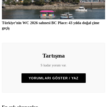
Türkiye’nin WC 2026 sahnesi BC Place: 43 yılda doğal çime
geçiş
Tartışma
S kadar yorum var.
YORUMLARI GÖSTER / YAZ