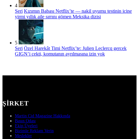
4
Seri
Kızımın Babası Netflix’te — nakil uyumu testinin içine
yirmi yıllık aile sırrını gömen Meksika dizisi
5
Seri
Özel Harekât Timi Netflix’te: Julien Leclercq gerçek
GIGN’i çekti, komutanın ayrılmasına izin yok
ŞIRKET
Martin Cid Magazine Hakkında
Basın Odası
Ekip Üyeleri
Bizimle Reklam Verin
Meslekler