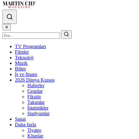
✕
TV Programları
Filmler
Teknoloji
Müzik
Bilim
İş ve finans
2026 Dünya Kupası
Haberler
Gruplar
Fikstür
Takımlar
İstatistikler
Stadyumlar
Sanat
Daha fazla
Tiyatro
Kitaplar