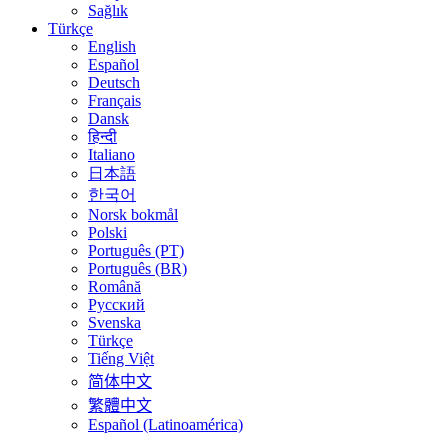
Sağlık
Türkçe
English
Español
Deutsch
Français
Dansk
हिन्दी
Italiano
日本語
한국어
Norsk bokmål
Polski
Português (PT)
Português (BR)
Română
Русский
Svenska
Türkçe
Tiếng Việt
简体中文
繁體中文
Español (Latinoamérica)