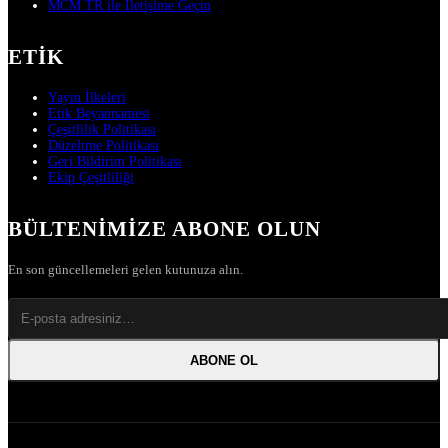
MCM TR ile İletişime Geçin
ETIK
Yayın İlkeleri
Etik Beyannamesi
Çeşitlilik Politikası
Düzeltme Politikası
Geri Bildirim Politikası
Ekip Çeşitliliği
BÜLTENIMIZE ABONE OLUN
En son güncellemeleri gelen kutunuza alın.
ABONE OL