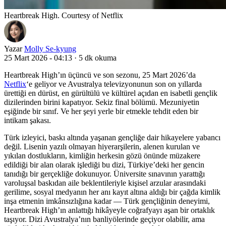
Heartbreak High. Courtesy of Netflix
Yazar
Molly Se-kyung
25 Mart 2026 - 04:13
·
5 dk okuma
Heartbreak High’ın üçüncü ve son sezonu, 25 Mart 2026’da
Netflix
‘e geliyor ve Avustralya televizyonunun son on yıllarda
ürettiği en dürüst, en gürültülü ve kültürel açıdan en isabetli gençlik
dizilerinden birini kapatıyor. Sekiz final bölümü. Mezuniyetin
eşiğinde bir sınıf. Ve her şeyi yerle bir etmekle tehdit eden bir
intikam şakası.
Türk izleyici, baskı altında yaşanan gençliğe dair hikayelere yabancı
değil. Lisenin yazılı olmayan hiyerarşilerin, alenen kurulan ve
yıkılan dostlukların, kimliğin herkesin gözü önünde müzakere
edildiği bir alan olarak işlediği bu dizi, Türkiye’deki her gencin
tanıdığı bir gerçekliğe dokunuyor. Üniversite sınavının yarattığı
varoluşsal baskıdan aile beklentileriyle kişisel arzular arasındaki
gerilime, sosyal medyanın her anı kayıt altına aldığı bir çağda kimlik
inşa etmenin imkânsızlığına kadar — Türk gençliğinin deneyimi,
Heartbreak High’ın anlattığı hikâyeyle coğrafyayı aşan bir ortaklık
taşıyor. Dizi Avustralya’nın banliyölerinde geçiyor olabilir, ama