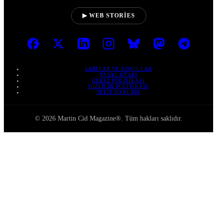
▶ WEB STORIES
ŞARTLAR VE KOŞULLAR
YASAL UYARI
ÇEREZ POLITIKASI
GIZLILIK POLITIKASI
TELIF HAKLARI
© 2026 Martin Cid Magazine®. Tüm hakları saklıdır.