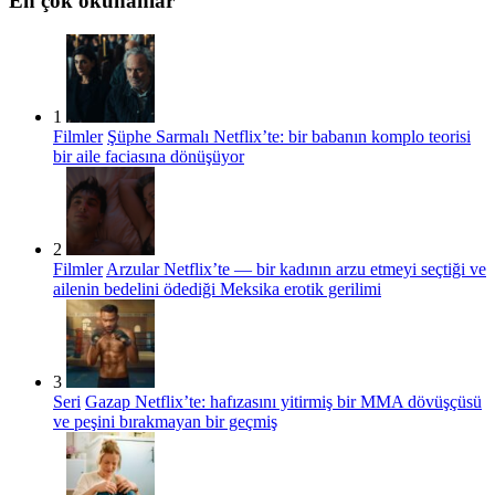
En çok okunanlar
1
Filmler
Şüphe Sarmalı Netflix’te: bir babanın komplo teorisi
bir aile faciasına dönüşüyor
2
Filmler
Arzular Netflix’te — bir kadının arzu etmeyi seçtiği ve
ailenin bedelini ödediği Meksika erotik gerilimi
3
Seri
Gazap Netflix’te: hafızasını yitirmiş bir MMA dövüşçüsü
ve peşini bırakmayan bir geçmiş