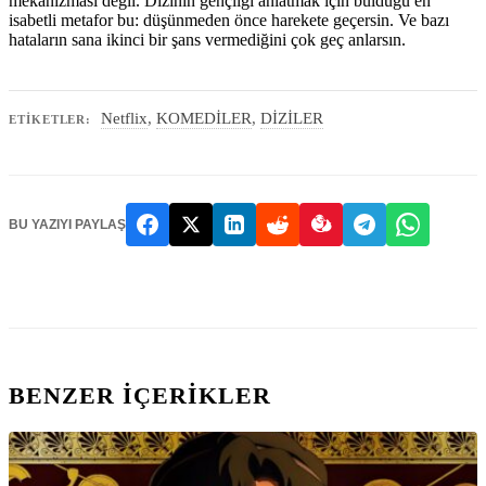
mekanizması değil. Dizinin gençliği anlatmak için bulduğu en
isabetli metafor bu: düşünmeden önce harekete geçersin. Ve bazı
hataların sana ikinci bir şans vermediğini çok geç anlarsın.
Netflix
,
KOMEDİLER
,
DİZİLER
ETIKETLER:
BU YAZIYI PAYLAŞ
BENZER IÇERIKLER