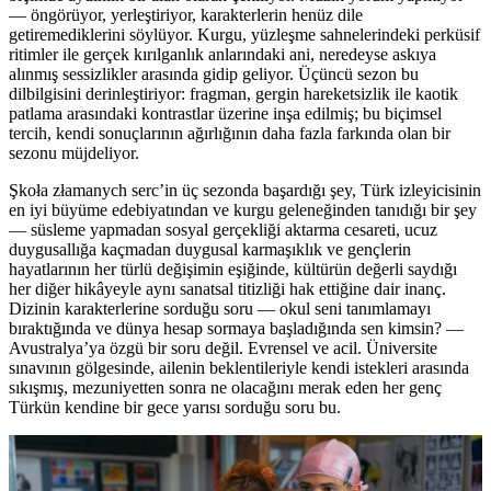
— öngörüyor, yerleştiriyor, karakterlerin henüz dile
getiremediklerini söylüyor. Kurgu, yüzleşme sahnelerindeki perküsif
ritimler ile gerçek kırılganlık anlarındaki ani, neredeyse askıya
alınmış sessizlikler arasında gidip geliyor. Üçüncü sezon bu
dilbilgisini derinleştiriyor: fragman, gergin hareketsizlik ile kaotik
patlama arasındaki kontrastlar üzerine inşa edilmiş; bu biçimsel
tercih, kendi sonuçlarının ağırlığının daha fazla farkında olan bir
sezonu müjdeliyor.
Şkoła złamanych serc’in üç sezonda başardığı şey, Türk izleyicisinin
en iyi büyüme edebiyatından ve kurgu geleneğinden tanıdığı bir şey
— süsleme yapmadan sosyal gerçekliği aktarma cesareti, ucuz
duygusallığa kaçmadan duygusal karmaşıklık ve gençlerin
hayatlarının her türlü değişimin eşiğinde, kültürün değerli saydığı
her diğer hikâyeyle aynı sanatsal titizliği hak ettiğine dair inanç.
Dizinin karakterlerine sorduğu soru — okul seni tanımlamayı
bıraktığında ve dünya hesap sormaya başladığında sen kimsin? —
Avustralya’ya özgü bir soru değil. Evrensel ve acil. Üniversite
sınavının gölgesinde, ailenin beklentileriyle kendi istekleri arasında
sıkışmış, mezuniyetten sonra ne olacağını merak eden her genç
Türkün kendine bir gece yarısı sorduğu soru bu.