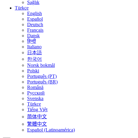
Sağlık
Türkçe
English
Español
Deutsch
Français
Dansk
हिन्दी
Italiano
日本語
한국어
Norsk bokmål
Polski
Português (PT)
Português (BR)
Română
Русский
Svenska
Türkçe
Tiếng Việt
简体中文
繁體中文
Español (Latinoamérica)