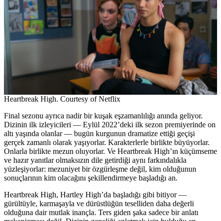
Heartbreak High. Courtesy of Netflix
Final sezonu ayrıca nadir bir kuşak eşzamanlılığı anında geliyor.
Dizinin ilk izleyicileri — Eylül 2022’deki ilk sezon premiyerinde on
altı yaşında olanlar — bugün kurgunun dramatize ettiği geçişi
gerçek zamanlı olarak yaşıyorlar. Karakterlerle birlikte büyüyorlar.
Onlarla birlikte mezun oluyorlar. Ve Heartbreak High’ın küçümseme
ve hazır yanıtlar olmaksızın dile getirdiği aynı farkındalıkla
yüzleşiyorlar: mezuniyet bir özgürleşme değil, kim olduğunun
sonuçlarının kim olacağını şekillendirmeye başladığı an.
Heartbreak High, Hartley High’da başladığı gibi bitiyor —
gürültüyle, karmaşayla ve dürüstlüğün teselliden daha değerli
olduğuna dair mutlak inançla. Ters giden şaka sadece bir anlatı