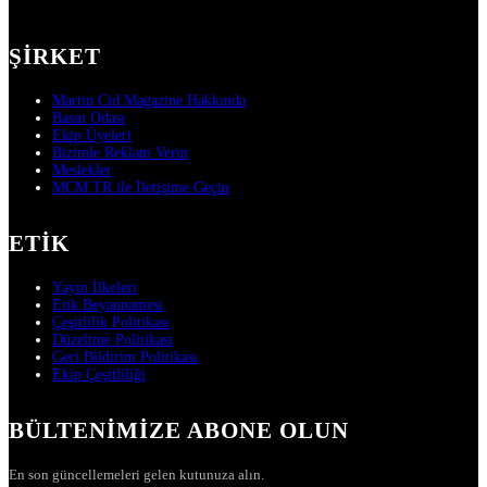
ŞIRKET
Martin Cid Magazine Hakkında
Basın Odası
Ekip Üyeleri
Bizimle Reklam Verin
Meslekler
MCM TR ile İletişime Geçin
ETIK
Yayın İlkeleri
Etik Beyannamesi
Çeşitlilik Politikası
Düzeltme Politikası
Geri Bildirim Politikası
Ekip Çeşitliliği
BÜLTENIMIZE ABONE OLUN
En son güncellemeleri gelen kutunuza alın.