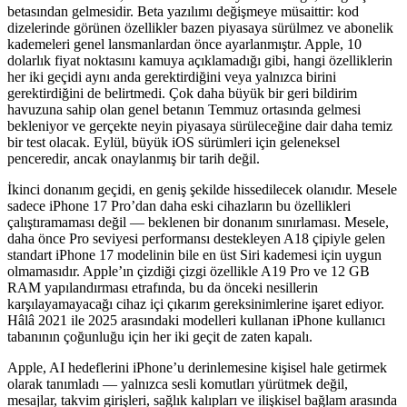
betasından gelmesidir. Beta yazılımı değişmeye müsaittir: kod
dizelerinde görünen özellikler bazen piyasaya sürülmez ve abonelik
kademeleri genel lansmanlardan önce ayarlanmıştır. Apple, 10
dolarlık fiyat noktasını kamuya açıklamadığı gibi, hangi özelliklerin
her iki geçidi aynı anda gerektirdiğini veya yalnızca birini
gerektirdiğini de belirtmedi. Çok daha büyük bir geri bildirim
havuzuna sahip olan genel betanın Temmuz ortasında gelmesi
bekleniyor ve gerçekte neyin piyasaya sürüleceğine dair daha temiz
bir test olacak. Eylül, büyük iOS sürümleri için geleneksel
penceredir, ancak onaylanmış bir tarih değil.
İkinci donanım geçidi, en geniş şekilde hissedilecek olanıdır. Mesele
sadece iPhone 17 Pro’dan daha eski cihazların bu özellikleri
çalıştıramaması değil — beklenen bir donanım sınırlaması. Mesele,
daha önce Pro seviyesi performansı destekleyen A18 çipiyle gelen
standart iPhone 17 modelinin bile en üst Siri kademesi için uygun
olmamasıdır. Apple’ın çizdiği çizgi özellikle A19 Pro ve 12 GB
RAM yapılandırması etrafında, bu da önceki nesillerin
karşılayamayacağı cihaz içi çıkarım gereksinimlerine işaret ediyor.
Hâlâ 2021 ile 2025 arasındaki modelleri kullanan iPhone kullanıcı
tabanının çoğunluğu için her iki geçit de zaten kapalı.
Apple, AI hedeflerini iPhone’u derinlemesine kişisel hale getirmek
olarak tanımladı — yalnızca sesli komutları yürütmek değil,
mesajlar, takvim girişleri, sağlık kalıpları ve ilişkisel bağlam arasında