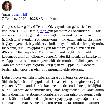
Yazar
Susan Hill
7 Temmuz 2026 - 10:28
·
3 dk okuma
Onay sessizce geldi, 6 Temmuz’da yayınlanan geliştirici beta
kodunda. iOS 27 Beta 3,
Apple
‘ın premium AI özelliklerini — Siri
ses kişiselleştirme, genişletilmiş bağlam farkındalığı ve daha derin
üçüncü taraf uygulama entegrasyonu — iki eşzamanlı gereksinime
bağlayan yetenek bayrakları ve kullanıcıya dönük dizeler içeriyordu.
İlk olarak, A19 Pro çipini taşıyan bir cihaz, yani en azından bir
iPhone 17 Pro veya Pro Max. İkinci olarak, aylık 10 dolarlık
kademede aktif bir iCloud+ aboneliği. Her iki koşulu da karşılayın
ve Apple’ın asistanının en yetenekli sürümünün kilidini açarsınız.
Yalnızca birini veya hiçbirini karşılayın ve Apple’ın AI dönemi
başlamadan önce var olan Siri sürümünü elde edersiniz.
Betayı inceleyen geliştiriciler ayrıca App Intents çerçevesinin —
Siri’nin üçüncü taraf uygulamalarla nasıl etkileşime girebileceğini
yöneten API — artık her iki kademe için de son haline getirildiğini
buldu. Bu pratikte önemlidir: uygulama geliştiricileri, kullanıcılarının
hangi donanım ve abonelik kombinasyonuna sahip olduğuna bağlı
olarak Siri’nin kullanıcıları için neler yapıp yapamayacağını artık
tam olarak biliyor. Apple mühendislerinin beta sürümünün ardından