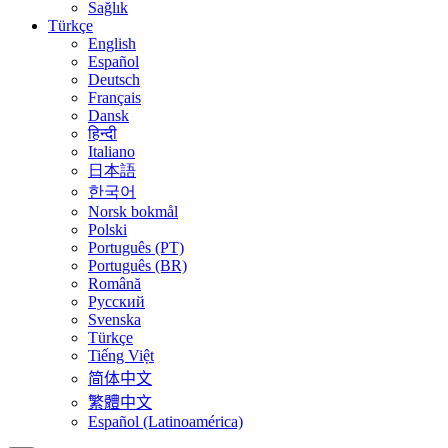
Sağlık
Türkçe
English
Español
Deutsch
Français
Dansk
हिन्दी
Italiano
日本語
한국어
Norsk bokmål
Polski
Português (PT)
Português (BR)
Română
Русский
Svenska
Türkçe
Tiếng Việt
简体中文
繁體中文
Español (Latinoamérica)