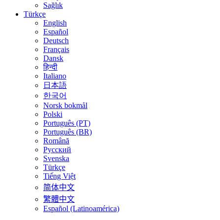
Sağlık
Türkçe
English
Español
Deutsch
Français
Dansk
हिन्दी
Italiano
日本語
한국어
Norsk bokmål
Polski
Português (PT)
Português (BR)
Română
Русский
Svenska
Türkçe
Tiếng Việt
简体中文
繁體中文
Español (Latinoamérica)