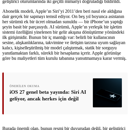
geliştirici oturumlarında iki geçitli mimariyi doğruladığı bildirildi.
Abonelik modeli, Apple’ın Siri’yi 2011’den beri nasıl ele aldığına
dair gerçek bir sapmayı temsil ediyor. On beş yıl boyunca asistanın
her sürümü ek bir ücret olmadan sunuldu — bir iPhone’un yaptığı
şeyin basit bir parçasıydı. AI sürümü, Apple’ın yerleşik bir işletim
sistemi özelliğini yinelenen bir gelir akışına dönüştürme yönündeki
ilk girişimidir. Bunun bir iç mantığı var: belirli bir kullanıcının
sesine, alışkanlıklarına, takvimine ve iletişim tarzına uyum sağlayan
kalıcı, kişiselleştirilmiş bir model çalıştırmak, statik bir sorguyu
yanıtlamaktan farklı, sürekli bir hesaplama içerir. Apple görünüşe
göre bu maliyetleri tüm kurulu tabanına yansıtmamaya karar vermiş.
ÖNERILEN OKUMA
iOS 27 genel beta yayında: Siri AI
geliyor, ancak herkes için değil
Burada önemli olan, bunun resmi bir duyurudan değil, bir geliştirici