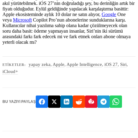
akıl yürütebilmek. iOS 27’nin doğruladığı şey, bu derinliğin artık bir
fiyatı olduğudur. Eylül geldiğinde yapılacak karşılaştırma basittir:
Apple ekosisteminde aylık 10 dolar ne satın alıyor,
Google
One
veya
Microsoft
Copilot Pro’nun abonelerine sunduklarına karşı.
Kullanıcılar nihai yazılıma sahip olana kadar çözülmeyecek olan
soru daha basit: ödeme yapmayan insanlar, Siri’nin iki sürümü
arasındaki farkı fark edecek mi ve fark etmek onları abone olmaya
yeterli olacak mı?
yapay zeka
,
Apple
,
Apple Intelligence
,
iOS 27
,
Siri
,
ETIKETLER:
iCloud+
BU YAZIYI PAYLAŞ