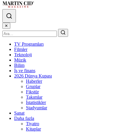
✕
TV Programları
Filmler
Teknoloji
Müzik
Bilim
İş ve finans
2026 Dünya Kupası
Haberler
Gruplar
Fikstür
Takımlar
İstatistikler
Stadyumlar
Sanat
Daha fazla
Tiyatro
Kitaplar