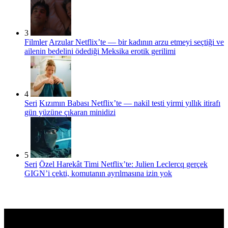
3
Filmler
Arzular Netflix’te — bir kadının arzu etmeyi seçtiği ve
ailenin bedelini ödediği Meksika erotik gerilimi
4
Seri
Kızımın Babası Netflix’te — nakil testi yirmi yıllık itirafı
gün yüzüne çıkaran minidizi
5
Seri
Özel Harekât Timi Netflix’te: Julien Leclercq gerçek
GIGN’i çekti, komutanın ayrılmasına izin yok