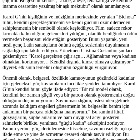
çağrıdır. Belgeselin kendisi, “azme, aileye, fedakarlığa ve kendine
inanma cesaretine yazılmış bir aşk mektubu” olarak tanımlanıyor.
Karol G’nin kişiliğinin ve müziğinin merkezinde yer alan “Bichota”
ruhu, kendini gerçekleştirmenin ve kendi gücünü özür dilemeden
sahiplenmenin bir sembolü olarak keşfediliyor. Film, sadece rekor
kırmakla kalmadığını; gelenekleri yıktığını, otantik benliğinden ödün
vermeden başarısını elde ettiğini gösteriyor. Bunu yaparak, yeni
nesil genç Latin sanatçıların önünü açtığı, seslerinin duyulmasını
sağladığı için takdir ediliyor. Yönetmen Cristina Costantini şunları
gözlemliyor: “Karol gerçekten çığır açtı… Ağlamaktan veya kadınsı
olmaktan korkmuyor… Kendisi dışında kimse olmaya çalışmıyor,”
diyerek etkisinin temelini oluşturan özgünlüğü vurguluyor.
Önemli olarak, belgesel, özellikle kamuoyunun gözündeki kadınlar
için geleneksel güç kavramlarını incelikle yeniden tanımlıyor. Karol
G’nin kendisi bunu şöyle ifade ediyor: “Bir rol model olarak,
kendimi her zaman güçlü veya bir patron olarak göstermenin doğru
olduğunu düşünmüyorum. Savunmasızlığımı, üstesinden gelmek
zorunda kaldığım engelleri göstermenin bu belgeselin benim için
anlamının bir parçası olduğuna inanıyorum.” Bu samimi itiraf,
gözyaşlarını, şüphe anlarını ve ham duygusal acıyı gösteren
sahnelerle birlikte, yanılmaz “güçlü kadın” arketipini zorluyor.
Bunun yerine, güç, derinlemesine hissetme, savunmasızlığı açıkça
ifade etme ve yine de azmetme cesareti olarak tasvir ediliyor. Bu
nüanslı temsil, güçlenme mesajını çok daha erişilebilir ve gerçekten