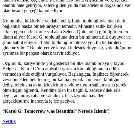
otantik hale getiriyor, zafere giden yolda mücadelenin doğasında var
olan insani gerçeği kabul ediyor.
Kolombiya kökleriyle ve daha geniş Latin topluluğuyla olan derin
bağlantısı başka bir tekrarlayan temadır. Mirasına sadık kalırken
erkek egemen bir türde yol alan Selena Quintanilla gibi figürlerden
ilham alıyor. Karol G, topluluğuna derin bir minnettarlık duyuyor ve
şunu kabul ediyor: “Latin topluluğum olmasaydı, bu kadar ileri
gidemezdim.” Bu aidiyet ve karşılıklı destek duygusu, yolculuğunun
ayrılmaz bir parçası olarak tasvir ediliyor.
Özgünlük, kariyerinde yol gösterici bir ilke olarak ortaya çıkıyor.
Belgesel, Karol G’nin anıtsal başarısını kim olduğundan ödün
vermeden elde ettiğini vurguluyor. Başlangıçta, İngilizce öğrenerek
veya önceden belirlenmiş bir kalıba uymak için temel kimliğini
değiştirerek ana akım izleyicinin zevkine uyum sağlamasına gerek
olmadığını öğrendi. Kendine olan bu bağlılık, sadece dileklerle
değil, adanmış çaba ve sarsılmaz bir vizyonla hayalleri
gerçekleştirme inancıyla iç içe geçiyor.
“Karol G: Tomorrow was Beautiful” Nerede İzlenir?
Netflix