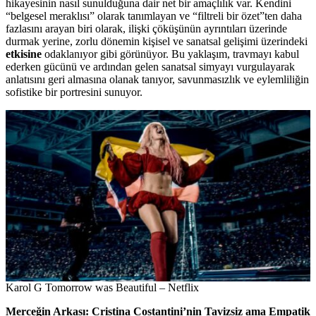
hikayesinin nasıl sunulduğuna dair net bir amaçlılık var. Kendini
“belgesel meraklısı” olarak tanımlayan ve “filtreli bir özet”ten daha
fazlasını arayan biri olarak, ilişki çöküşünün ayrıntıları üzerinde
durmak yerine, zorlu dönemin kişisel ve sanatsal gelişimi üzerindeki
etkisine
odaklanıyor gibi görünüyor. Bu yaklaşım, travmayı kabul
ederken gücünü ve ardından gelen sanatsal simyayı vurgulayarak
anlatısını geri almasına olanak tanıyor, savunmasızlık ve eylemliliğin
sofistike bir portresini sunuyor.
Karol G Tomorrow was Beautiful – Netflix
Merceğin Arkası: Cristina Costantini’nin Tavizsiz ama Empatik