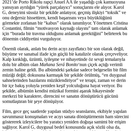
2021’de Porto Rikolu rapçi Anuel AA ile yaşadığı çok kamuoyuna
yansıyan ayrılığın “yürek parçalayıcı” sonuçlarını ele alıyor. Karol
G, deneyimi süssüz bir şekilde anlatıyor, geçmiş ilişkiyi “toksik” ve
onu değersiz hissettiren, kendi başarısını veya büyüklüğünü
görmekte zorlanan bir “kabus” olarak tanımlıyor. Yönetmen Cristina
Costantini, filmin “motivasyon kaynağı olayını” tam olarak anlamak
için “burada bir travma olduğunu anlamak gerektiğini” belirterek bu
dönemin ciddiyetini vurguluyor.
Önemli olarak, anlatı bu derin acıyı zayıflatıcı bir son olarak değil,
büyüme ve sanatsal ifade için güçlü bir katalizör olarak çerçeveliyor.
Kalp kırıklığı, üzüntü, iyileşme ve nihayetinde öz sevgi temalarıyla
dolu bir albüm olan
Mañana Será Bonito
‘nun çiçek açtığı verimli
zemin haline geldi. Bu albümdeki şarkılar sadece belgeselin bir film
müziği değil; dokusuna karmaşık bir şekilde örülmüş, “en duygusal
sahnelerinden bazılarını müziklendiriyor” ve terapi, zaman ve derin
bir içe bakış yoluyla yeniden keşif yolculuğuna hayat veriyor. Bu
şekilde, albümün kendisi müzikal formini aşarak hikayesinde
merkezi bir karaktere, direncini ve sanatın dönüştürücü gücünü
somutlaştıran bir şeye dönüşüyor.
Film, gece geç saatlerde yapılan stüdyo seanslarını, ekibiyle yapılan
savunmasız konuşmaları ve acıyı sanata dönüştürmenin ham sürecini
göstererek izleyicilere bu yaratıcı yeniden doğuşa samimi bir erişim
sağlıyor. Karol G, duygusal bedel konusunda açık sözlü olsa da,