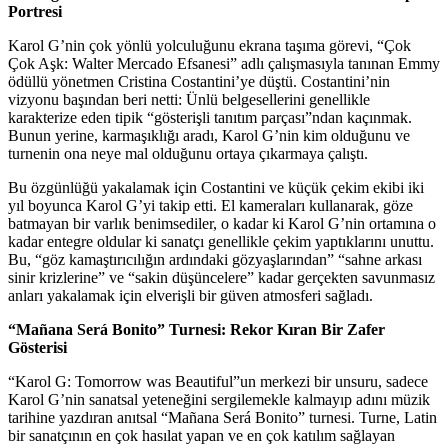
Portresi
Karol G’nin çok yönlü yolculuğunu ekrana taşıma görevi, “Çok
Çok Aşk: Walter Mercado Efsanesi” adlı çalışmasıyla tanınan Emmy
ödüllü yönetmen Cristina Costantini’ye düştü. Costantini’nin
vizyonu başından beri netti: Ünlü belgesellerini genellikle
karakterize eden tipik “gösterişli tanıtım parçası”ndan kaçınmak.
Bunun yerine, karmaşıklığı aradı, Karol G’nin kim olduğunu ve
turnenin ona neye mal olduğunu ortaya çıkarmaya çalıştı.
Bu özgünlüğü yakalamak için Costantini ve küçük çekim ekibi iki
yıl boyunca Karol G’yi takip etti. El kameraları kullanarak, göze
batmayan bir varlık benimsediler, o kadar ki Karol G’nin ortamına o
kadar entegre oldular ki sanatçı genellikle çekim yaptıklarını unuttu.
Bu, “göz kamaştırıcılığın ardındaki gözyaşlarından” “sahne arkası
sinir krizlerine” ve “sakin düşüncelere” kadar gerçekten savunmasız
anları yakalamak için elverişli bir güven atmosferi sağladı.
“Mañana Será Bonito” Turnesi: Rekor Kıran Bir Zafer
Gösterisi
“Karol G: Tomorrow was Beautiful”un merkezi bir unsuru, sadece
Karol G’nin sanatsal yeteneğini sergilemekle kalmayıp adını müzik
tarihine yazdıran anıtsal “Mañana Será Bonito” turnesi. Turne, Latin
bir sanatçının en çok hasılat yapan ve en çok katılım sağlayan