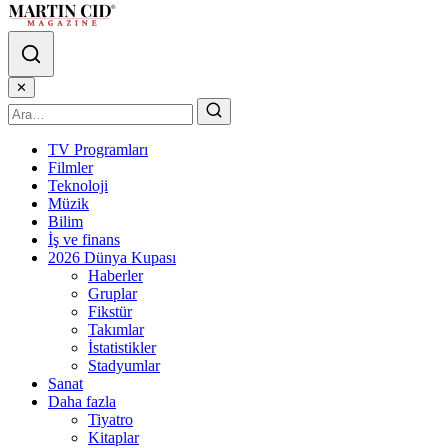
✕
TV Programları
Filmler
Teknoloji
Müzik
Bilim
İş ve finans
2026 Dünya Kupası
Haberler
Gruplar
Fikstür
Takımlar
İstatistikler
Stadyumlar
Sanat
Daha fazla
Tiyatro
Kitaplar