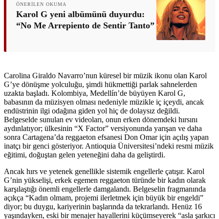
ÖNERILEN OKUMA
Karol G yeni albümünü duyurdu:
“No Me Arrepiento de Sentir Tanto”
Carolina Giraldo Navarro’nun küresel bir müzik ikonu olan Karol
G’ye dönüşme yolculuğu, şimdi hükmettiği parlak sahnelerden
uzakta başladı. Kolombiya, Medellín’de büyüyen Karol G,
babasının da müzisyen olması nedeniyle müzikle iç içeydi, ancak
endüstrinin ilgi odağına giden yol hiç de dolaysız değildi.
Belgeselde sunulan ev videoları, onun erken dönemdeki hırsını
aydınlatıyor; ülkesinin “X Factor” versiyonunda yarışan ve daha
sonra Cartagena’da reggaeton efsanesi Don Omar için açılış yapan
inatçı bir genci gösteriyor. Antioquia Üniversitesi’ndeki resmi müzik
eğitimi, doğuştan gelen yeteneğini daha da geliştirdi.
Ancak hırs ve yetenek genellikle sistemik engellerle çatışır. Karol
G’nin yükselişi, erkek egemen reggaeton türünde bir kadın olarak
karşılaştığı önemli engellerle damgalandı. Belgeselin fragmanında
açıkça “Kadın olmam, projemi ilerletmek için büyük bir engeldi”
diyor; bu duygu, kariyerinin başlarında da tekrarlandı. Henüz 16
yaşındayken, eski bir menajer hayallerini küçümseyerek “asla şarkıcı