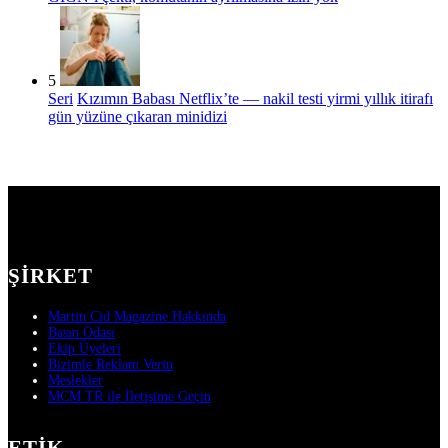
5
Seri
Kızımın Babası Netflix’te — nakil testi yirmi yıllık itirafı
gün yüzüne çıkaran minidizi
ŞIRKET
Martin Cid Magazine Hakkında
Basın Odası
Ekip Üyeleri
Bizimle Reklam Verin
Meslekler
MCM TR ile İletişime Geçin