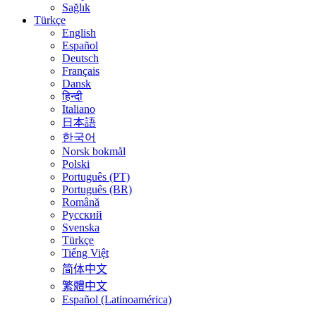
Sağlık
Türkçe
English
Español
Deutsch
Français
Dansk
हिन्दी
Italiano
日本語
한국어
Norsk bokmål
Polski
Português (PT)
Português (BR)
Română
Русский
Svenska
Türkçe
Tiếng Việt
简体中文
繁體中文
Español (Latinoamérica)