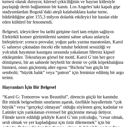
turnesi olarak duruyor, küresel çekiciliğinin ve hayran kitlesiyle
paylaştığı derin bağlantının bir kanıtı. Los Angeles’taki kapalı gişe
stadyumlardan Bogotá’daki ateşli kalabalıklara kadar turne,
bildirildiğine göre 155,3 milyon dolarlık etkileyici bir hasılat elde
eden kültürel bir fenomendi.
Belgesel, izleyicilere bu tarihi girişime özel tam erişim sağlıyor.
Elektrikli konser görüntülerini samimi sahne arkası anlarıyla
birleştiriyor: yorucu provalar, yoğun şarkı yazma maratonları, Karol
G sahneye çıkmadan önceki elle tutulur beklenti sessizliği ve
yolculuk hayatının kasırgası sırasında yakalanan filtresiz kişisel
etkileşimler. Tekrarlayan görsel bir motif, Karol G’nin her gece
dönüşmesi, bir an sahnede heybetli bir demir ve çelik köpekbalığına
binmesi, onun güçlenmiş alter egosu “Bichota”nın güçlü bir
sembolü; “büyük balık” veya “patron” için feminize edilmiş bir argo
terimi.
Hayranları İçin Bir Belgesel
“Karol G: Tomorrow was Beautiful”, direncin güçlü bir kanıtıdır.
Bir müzik belgeselinin sınırlarını aşarak, özellikle hayallerinin “çok
büyük” veya “gerçekçi olmayan” olduğu söylenen genç kadınlar ve
Latinler için yankılanan evrensel bir güçlenme mesajı iletiyor.
Filmde tasvir edildiği şekliyle Karol G’nin yolculuğu, “cesur olmak,
sesli olmak ve yer kapladığınız için özür dilememek” için bir