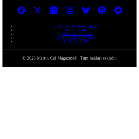
ŞARTLAR VE KOŞULLAR
YASAL UYARI
ÇEREZ POLITIKASI
GIZLILIK POLITIKASI
TELIF HAKLARI
© 2026 Martin Cid Magazine®. Tüm hakları saklıdır.