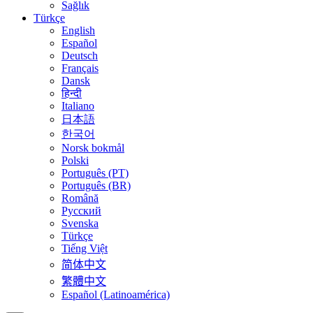
Sağlık
Türkçe
English
Español
Deutsch
Français
Dansk
हिन्दी
Italiano
日本語
한국어
Norsk bokmål
Polski
Português (PT)
Português (BR)
Română
Русский
Svenska
Türkçe
Tiếng Việt
简体中文
繁體中文
Español (Latinoamérica)