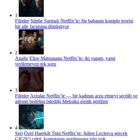
1
Filmler
Şüphe Sarmalı Netflix’te: bir babanın komplo teorisi
bir aile faciasına dönüşüyor
2
Analiz
Elize Matsunaga Netflix’te: iki yapım, yanıt
verilemeyen tek soru
3
Filmler
Arzular Netflix’te — bir kadının arzu etmeyi seçtiği ve
ailenin bedelini ödediği Meksika erotik gerilimi
4
Seri
Özel Harekât Timi Netflix’te: Julien Leclercq gerçek
GIGN’i çekti, komutanın ayrılmasına izin yok