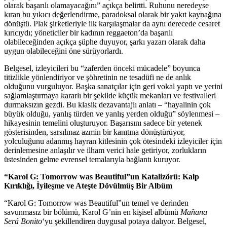
olarak başarılı olamayacağını” açıkça belirtti. Ruhunu neredeyse
kıran bu yıkıcı değerlendirme, paradoksal olarak bir yakıt kaynağına
dönüştü. Plak şirketleriyle ilk karşılaşmalar da aynı derecede cesaret
kırıcıydı; yöneticiler bir kadının reggaeton’da başarılı
olabileceğinden açıkça şüphe duyuyor, şarkı yazarı olarak daha
uygun olabileceğini öne sürüyorlardı.
Belgesel, izleyicileri bu “zaferden önceki mücadele” boyunca
titizlikle yönlendiriyor ve şöhretinin ne tesadüfi ne de anlık
olduğunu vurguluyor. Başka sanatçılar için geri vokal yaptı ve yerini
sağlamlaştırmaya kararlı bir şekilde küçük mekanları ve festivalleri
durmaksızın gezdi. Bu klasik dezavantajlı anlatı – “hayalinin çok
büyük olduğu, yanlış türden ve yanlış yerden olduğu” söylenmesi –
hikayesinin temelini oluşturuyor. Başarısını sadece bir yetenek
gösterisinden, sarsılmaz azmin bir kanıtına dönüştürüyor,
yolculuğunu adanmış hayran kitlesinin çok ötesindeki izleyiciler için
derinlemesine anlaşılır ve ilham verici hale getiriyor, zorlukların
üstesinden gelme evrensel temalarıyla bağlantı kuruyor.
“Karol G: Tomorrow was Beautiful”un Katalizörü: Kalp
Kırıklığı, İyileşme ve Ateşte Dövülmüş Bir Albüm
“Karol G: Tomorrow was Beautiful”un temel ve derinden
savunmasız bir bölümü, Karol G’nin en kişisel albümü
Mañana
Será Bonito
‘yu şekillendiren duygusal potaya dalıyor. Belgesel,