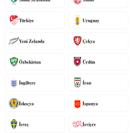
Türkiye
Uruguay
Yeni Zelanda
Çekya
Özbekistan
Ürdün
İngiltere
İran
İskoçya
İspanya
İsveç
İsviçre