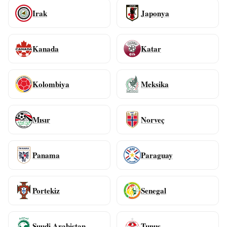
Irak
Japonya
Kanada
Katar
Kolombiya
Meksika
Mısır
Norveç
Panama
Paraguay
Portekiz
Senegal
Suudi Arabistan
Tunus