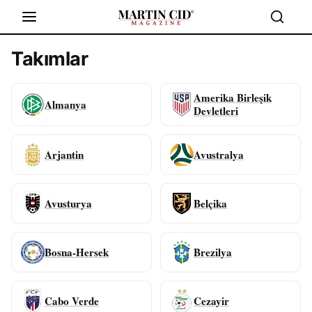
Takımlar
Amerika Birleşik
Almanya
Devletleri
Arjantin
Avustralya
Avusturya
Belçika
Bosna-Hersek
Brezilya
Cabo Verde
Cezayir