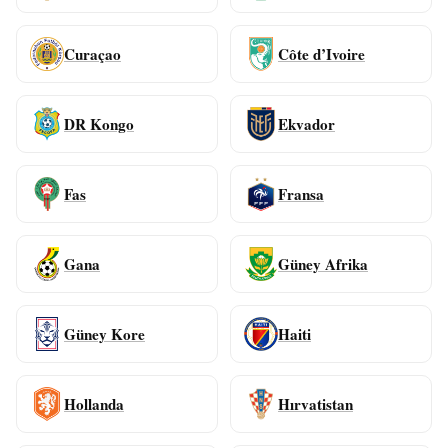
Curaçao
Côte d’Ivoire
DR Kongo
Ekvador
Fas
Fransa
Gana
Güney Afrika
Güney Kore
Haiti
Hollanda
Hırvatistan