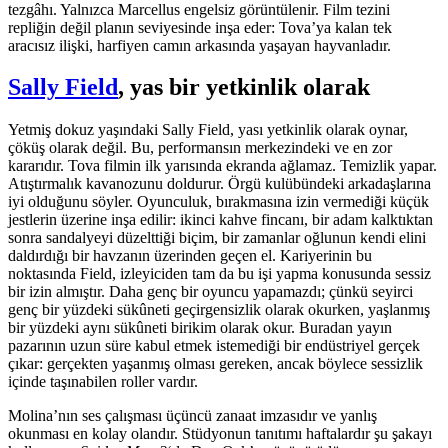
tezgâhı. Yalnızca Marcellus engelsiz görüntülenir. Film tezini
repliğin değil planın seviyesinde inşa eder: Tova’ya kalan tek
aracısız ilişki, harfiyen camın arkasında yaşayan hayvanladır.
Sally Field
, yas bir yetkinlik olarak
Yetmiş dokuz yaşındaki Sally Field, yası yetkinlik olarak oynar,
çöküş olarak değil. Bu, performansın merkezindeki ve en zor
kararıdır. Tova filmin ilk yarısında ekranda ağlamaz. Temizlik yapar.
Atıştırmalık kavanozunu doldurur. Örgü kulübündeki arkadaşlarına
iyi olduğunu söyler. Oyunculuk, bırakmasına izin vermediği küçük
jestlerin üzerine inşa edilir: ikinci kahve fincanı, bir adam kalktıktan
sonra sandalyeyi düzelttiği biçim, bir zamanlar oğlunun kendi elini
daldırdığı bir havzanın üzerinden geçen el. Kariyerinin bu
noktasında Field, izleyiciden tam da bu işi yapma konusunda sessiz
bir izin almıştır. Daha genç bir oyuncu yapamazdı; çünkü seyirci
genç bir yüzdeki sükûneti geçirgensizlik olarak okurken, yaşlanmış
bir yüzdeki aynı sükûneti birikim olarak okur. Buradan yayın
pazarının uzun süre kabul etmek istemediği bir endüstriyel gerçek
çıkar: gerçekten yaşanmış olması gereken, ancak böylece sessizlik
içinde taşınabilen roller vardır.
Molina’nın ses çalışması üçüncü zanaat imzasıdır ve yanlış
okunması en kolay olandır. Stüdyonun tanıtımı haftalardır şu şakayı