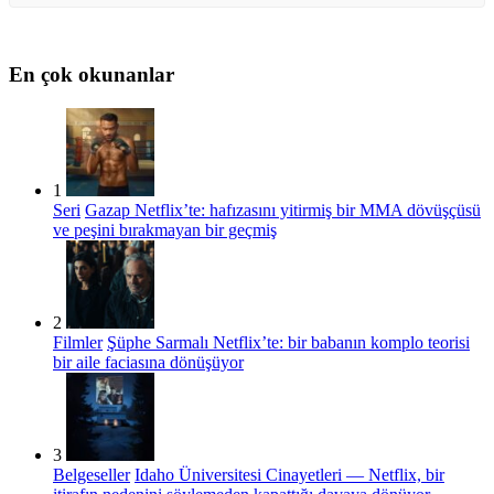
En çok okunanlar
1
Seri
Gazap Netflix’te: hafızasını yitirmiş bir MMA dövüşçüsü
ve peşini bırakmayan bir geçmiş
2
Filmler
Şüphe Sarmalı Netflix’te: bir babanın komplo teorisi
bir aile faciasına dönüşüyor
3
Belgeseller
Idaho Üniversitesi Cinayetleri — Netflix, bir