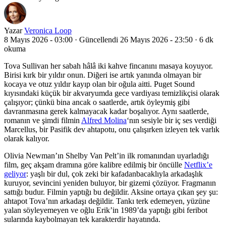
Yazar
Veronica Loop
8 Mayıs 2026 - 03:00
·
Güncellendi 26 Mayıs 2026 - 23:50
·
6 dk
okuma
Tova Sullivan her sabah hâlâ iki kahve fincanını masaya koyuyor.
Birisi kırk bir yıldır onun. Diğeri ise artık yanında olmayan bir
kocaya ve otuz yıldır kayıp olan bir oğula aitti. Puget Sound
kıyısındaki küçük bir akvaryumda gece vardiyası temizlikçisi olarak
çalışıyor; çünkü bina ancak o saatlerde, artık öyleymiş gibi
davranmasına gerek kalmayacak kadar boşalıyor. Aynı saatlerde,
romanın ve şimdi filmin
Alfred Molina
‘nın sesiyle bir iç ses verdiği
Marcellus, bir Pasifik dev ahtapotu, onu çalışırken izleyen tek varlık
olarak kalıyor.
Olivia Newman’ın Shelby Van Pelt’in ilk romanından uyarladığı
film, geç akşam dramına göre kalibre edilmiş bir öncülle
Netflix’e
geliyor
: yaşlı bir dul, çok zeki bir kafadanbacaklıyla arkadaşlık
kuruyor, sevincini yeniden buluyor, bir gizemi çözüyor. Fragmanın
sattığı budur. Filmin yaptığı bu değildir. Aksine ortaya çıkan şey şu:
ahtapot Tova’nın arkadaşı değildir. Tankı terk edemeyen, yüzüne
yalan söyleyemeyen ve oğlu Erik’in 1989’da yaptığı gibi feribot
sularında kaybolmayan tek karakterdir hayatında.