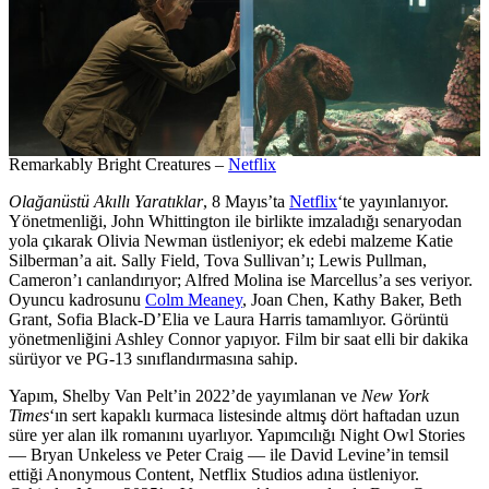
Remarkably Bright Creatures –
Netflix
Olağanüstü Akıllı Yaratıklar
, 8 Mayıs’ta
Netflix
‘te yayınlanıyor.
Yönetmenliği, John Whittington ile birlikte imzaladığı senaryodan
yola çıkarak Olivia Newman üstleniyor; ek edebi malzeme Katie
Silberman’a ait. Sally Field, Tova Sullivan’ı; Lewis Pullman,
Cameron’ı canlandırıyor; Alfred Molina ise Marcellus’a ses veriyor.
Oyuncu kadrosunu
Colm Meaney
, Joan Chen, Kathy Baker, Beth
Grant, Sofia Black-D’Elia ve Laura Harris tamamlıyor. Görüntü
yönetmenliğini Ashley Connor yapıyor. Film bir saat elli bir dakika
sürüyor ve PG-13 sınıflandırmasına sahip.
Yapım, Shelby Van Pelt’in 2022’de yayımlanan ve
New York
Times
‘ın sert kapaklı kurmaca listesinde altmış dört haftadan uzun
süre yer alan ilk romanını uyarlıyor. Yapımcılığı Night Owl Stories
— Bryan Unkeless ve Peter Craig — ile David Levine’in temsil
ettiği Anonymous Content, Netflix Studios adına üstleniyor.