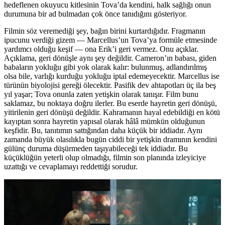
hedeflenen okuyucu kitlesinin Tova’da kendini, halk sağlığı onun
durumuna bir ad bulmadan çok önce tanıdığını gösteriyor.
Filmin söz veremediği şey, bağın birini kurtardığıdır. Fragmanın
ipucunu verdiği gizem — Marcellus’un Tova’ya formüle etmesinde
yardımcı olduğu keşif — ona Erik’i geri vermez. Onu açıklar.
Açıklama, geri dönüşle aynı şey değildir. Cameron’ın babası, giden
babaların yokluğu gibi yok olarak kalır: bulunmuş, adlandırılmış
olsa bile, varlığı kurduğu yokluğu iptal edemeyecektir. Marcellus ise
türünün biyolojisi gereği ölecektir. Pasifik dev ahtapotları üç ila beş
yıl yaşar; Tova onunla zaten yetişkin olarak tanışır. Film bunu
saklamaz, bu noktaya doğru ilerler. Bu eserde hayretin geri dönüşü,
yitirilenin geri dönüşü değildir. Kahramanın hayal edebildiği en kötü
kayıptan sonra hayretin yapısal olarak hâlâ mümkün olduğunun
keşfidir. Bu, tanıtımın sattığından daha küçük bir iddiadır. Aynı
zamanda büyük olasılıkla bugün ciddi bir yetişkin dramının kendini
gülünç duruma düşürmeden taşıyabileceği tek iddiadır. Bu
küçüklüğün yeterli olup olmadığı, filmin son planında izleyiciye
uzattığı ve cevaplamayı reddettiği sorudur.