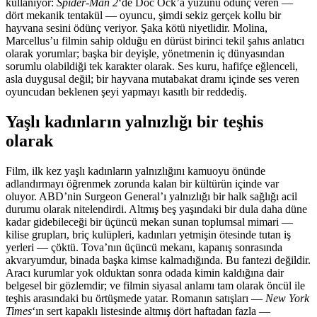
kullanıyor:
Spider-Man 2
‘de Doc Ock’a yüzünü ödünç veren —
dört mekanik tentakül — oyuncu, şimdi sekiz gerçek kollu bir
hayvana sesini ödünç veriyor. Şaka kötü niyetlidir. Molina,
Marcellus’u filmin sahip olduğu en dürüst birinci tekil şahıs anlatıcı
olarak yorumlar; başka bir deyişle, yönetmenin iç dünyasından
sorumlu olabildiği tek karakter olarak. Ses kuru, hafifçe eğlenceli,
asla duygusal değil; bir hayvana mutabakat dramı içinde ses veren
oyuncudan beklenen şeyi yapmayı kasıtlı bir reddediş.
Yaşlı kadınların yalnızlığı bir teşhis
olarak
Film, ilk kez yaşlı kadınların yalnızlığını kamuoyu önünde
adlandırmayı öğrenmek zorunda kalan bir kültürün içinde var
oluyor. ABD’nin Surgeon General’ı yalnızlığı bir halk sağlığı acil
durumu olarak nitelendirdi. Altmış beş yaşındaki bir dula daha düne
kadar gidebileceği bir üçüncü mekan sunan toplumsal mimari —
kilise grupları, briç kulüpleri, kadınları yetmişin ötesinde tutan iş
yerleri — çöktü. Tova’nın üçüncü mekanı, kapanış sonrasında
akvaryumdur, binada başka kimse kalmadığında. Bu fantezi değildir.
Aracı kurumlar yok olduktan sonra odada kimin kaldığına dair
belgesel bir gözlemdir; ve filmin siyasal anlamı tam olarak öncül ile
teşhis arasındaki bu örtüşmede yatar. Romanın satışları —
New York
Times
‘ın sert kapaklı listesinde altmış dört haftadan fazla —