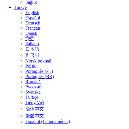
Sağlık
Türkçe
English
Español
Deutsch
Français
Dansk
हिन्दी
Italiano
日本語
한국어
Norsk bokmål
Polski
Português (PT)
Português (BR)
Română
Русский
Svenska
Türkçe
Tiếng Việt
简体中文
繁體中文
Español (Latinoamérica)