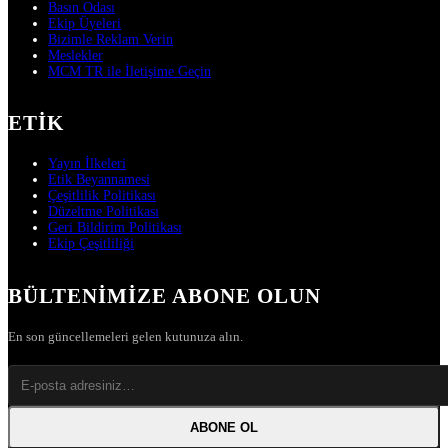
Basın Odası
Ekip Üyeleri
Bizimle Reklam Verin
Meslekler
MCM TR ile İletişime Geçin
ETIK
Yayın İlkeleri
Etik Beyannamesi
Çeşitlilik Politikası
Düzeltme Politikası
Geri Bildirim Politikası
Ekip Çeşitliliği
BÜLTENIMIZE ABONE OLUN
En son güncellemeleri gelen kutunuza alın.
ABONE OL