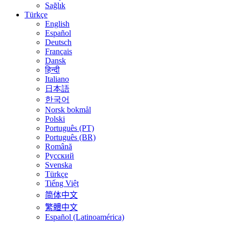
Sağlık
Türkçe
English
Español
Deutsch
Français
Dansk
हिन्दी
Italiano
日本語
한국어
Norsk bokmål
Polski
Português (PT)
Português (BR)
Română
Русский
Svenska
Türkçe
Tiếng Việt
简体中文
繁體中文
Español (Latinoamérica)