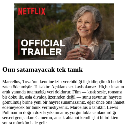
Onu satamayacak tek tanık
Marcellus, Tova’nın kendine izin verebildiği ilişkidir; çünkü bedeli
zaten ödenmiştir. Tutsaktır. Açıklamasız kaybolamaz. Hiçbir insanın
artık yanında tutamadığı yeri doldurur. Film — kısık sesle, romansı
bir doku ile, asla diyalog üzerinden değil — şunu savunur: hayrete
gömülmüş birine yeni bir hayret sunamazsınız, eğer önce ona ihanet
edemeyecek bir tanık vermediyseniz. Marcellus o tanıktır. Lewis
Pullman’ın doğru dozda yıkanmamış yorgunlukla canlandırdığı
serseri genç adam Cameron, ancak ahtapot kendi işini bitirdikten
sonra mümkün hale gelir.