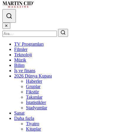
✕
TV Programları
Filmler
Teknoloji
Müzik
Bilim
İş ve finans
2026 Dünya Kupası
Haberler
Gruplar
Fikstür
Takımlar
İstatistikler
Stadyumlar
Sanat
Daha fazla
Tiyatro
Kitaplar