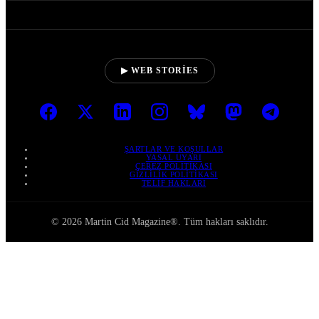
▶ WEB STORIES
ŞARTLAR VE KOŞULLAR
YASAL UYARI
ÇEREZ POLITIKASI
GIZLILIK POLITIKASI
TELIF HAKLARI
© 2026 Martin Cid Magazine®. Tüm hakları saklıdır.