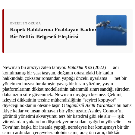
ÖNERILEN OKUMA
Köpek Balıklarına Fısıldayan Kadın:
Bir Netflix Belgeseli Eleştirisi
Newman bu araziyi zaten tanıyor.
Bataklık Kızı
(2022) — adı
konulmamış bir yası taşıyan, doğanın ortasındaki bir kadın
hakkındaki çoksatar romandan yaptığı önceki uyarlama — net bir
yönetmen imzası bırakmıştı: yavaş bir insan yüzüne, yayın
platformlarının dikkat modellerinin tahammül sınırı sandığı süreden
daha uzun süre güvenmek. Newman duyguya kesmez. Çekimi,
izleyici dikkatinin tersine mühendisliğinin “seyirci kopuyor”
diyeceği noktanın ötesine taşır.
Olağanüstü Akıllı Yaratıklar
bu bahsi
ikiye katlar ve insan olmayan bir yüze uzatır. Ashley Connor’ın
görüntü yönetimi akvaryumu ters bir katedral gibi ele alır — ışık
vitraylardan yukarıdan düşmek yerine sudan aşağıdan yükselir — ve
Tova’nın başka bir insanla yaptığı neredeyse her konuşmayı bir tür
camın ardından çerçeveler: otobüs camı, araç ön camı, dükkân