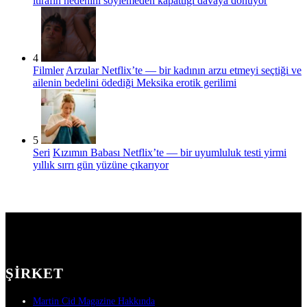
itirafın nedenini söylemeden kapattığı davaya dönüyor
4
Filmler
Arzular Netflix’te — bir kadının arzu etmeyi seçtiği ve
ailenin bedelini ödediği Meksika erotik gerilimi
5
Seri
Kızımın Babası Netflix’te — bir uyumluluk testi yirmi
yıllık sırrı gün yüzüne çıkarıyor
ŞIRKET
Martin Cid Magazine Hakkında