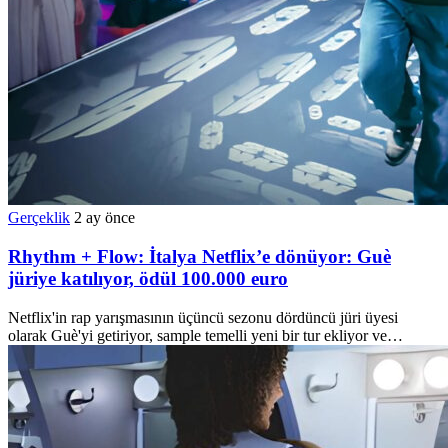
Gerçeklik
2 ay önce
Rhythm + Flow: İtalya Netflix’e dönüyor: Guè
jüriye katılıyor, ödül 100.000 euro
Netflix'in rap yarışmasının üçüncü sezonu dördüncü jüri üyesi
olarak Guè'yi getiriyor, sample temelli yeni bir tur ekliyor ve…