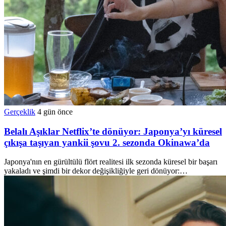
Gerçeklik
4 gün önce
Belalı Aşıklar Netflix’te dönüyor: Japonya’yı küresel
çıkışa taşıyan yankii şovu 2. sezonda Okinawa’da
Japonya'nın en gürültülü flört realitesi ilk sezonda küresel bir başarı
yakaladı ve şimdi bir dekor değişikliğiyle geri dönüyor:…