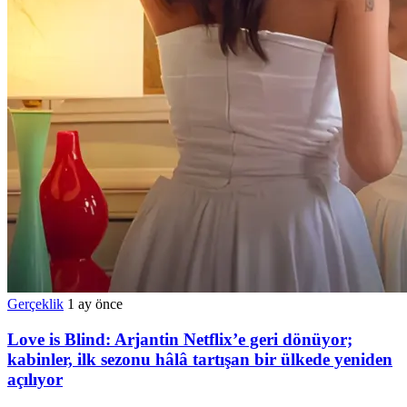
Gerçeklik
1 ay önce
Love is Blind: Arjantin Netflix’e geri dönüyor;
kabinler, ilk sezonu hâlâ tartışan bir ülkede yeniden
açılıyor