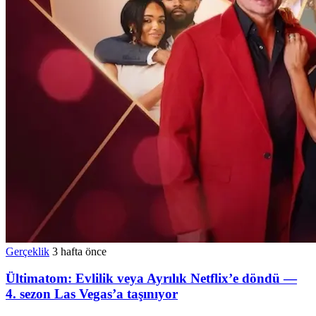
Gerçeklik
3 hafta önce
Ültimatom: Evlilik veya Ayrılık Netflix’e döndü —
4. sezon Las Vegas’a taşınıyor