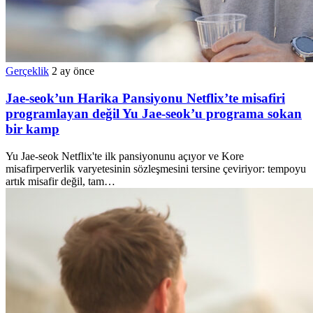
Gerçeklik
2 ay önce
Jae-seok’un Harika Pansiyonu Netflix’te misafiri
programlayan değil Yu Jae-seok’u programa sokan
bir kamp
Yu Jae-seok Netflix'te ilk pansiyonunu açıyor ve Kore
misafirperverlik varyetesinin sözleşmesini tersine çeviriyor: tempoyu
artık misafir değil, tam…