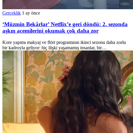
Gerçeklik
1 ay önce
‘Müzmin Bekârlar’ Netflix’e geri döndü: 2. sezonda
aşkın acemilerini okumak çok daha zor
Kore yapımı makyaj ve flört programının ikinci sezonu daha zorlu
bir kadroyla geliyor: hiç ilişki yaşamamış insanlar, bir…