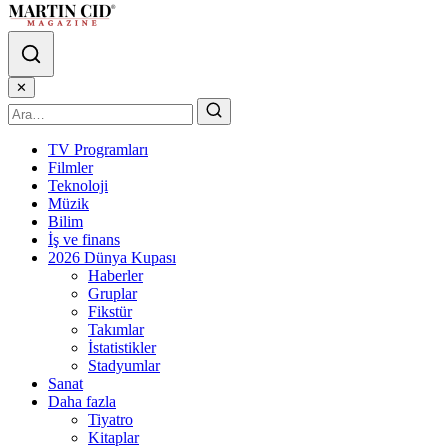
✕
TV Programları
Filmler
Teknoloji
Müzik
Bilim
İş ve finans
2026 Dünya Kupası
Haberler
Gruplar
Fikstür
Takımlar
İstatistikler
Stadyumlar
Sanat
Daha fazla
Tiyatro
Kitaplar