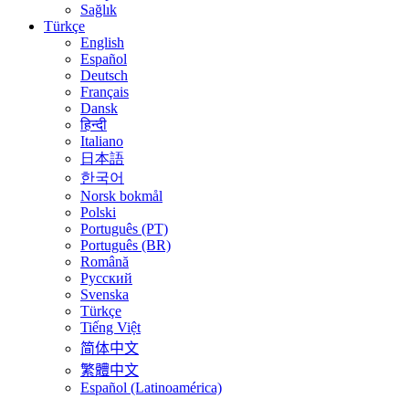
Sağlık
Türkçe
English
Español
Deutsch
Français
Dansk
हिन्दी
Italiano
日本語
한국어
Norsk bokmål
Polski
Português (PT)
Português (BR)
Română
Русский
Svenska
Türkçe
Tiếng Việt
简体中文
繁體中文
Español (Latinoamérica)