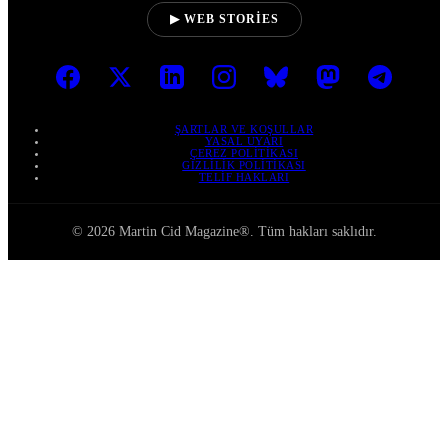
▶ WEB STORIES
ŞARTLAR VE KOŞULLAR
YASAL UYARI
ÇEREZ POLITIKASI
GIZLILIK POLITIKASI
TELIF HAKLARI
© 2026 Martin Cid Magazine®. Tüm hakları saklıdır.