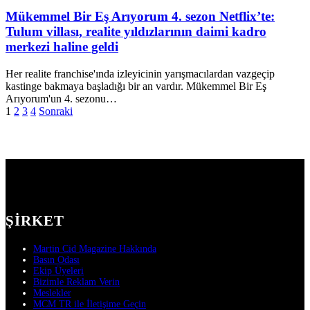
Mükemmel Bir Eş Arıyorum 4. sezon Netflix’te:
Tulum villası, realite yıldızlarının daimi kadro
merkezi haline geldi
Her realite franchise'ında izleyicinin yarışmacılardan vazgeçip
kastinge bakmaya başladığı bir an vardır. Mükemmel Bir Eş
Arıyorum'un 4. sezonu…
Yazı
1
2
3
4
Sonraki
sayfalaması
ŞIRKET
Martin Cid Magazine Hakkında
Basın Odası
Ekip Üyeleri
Bizimle Reklam Verin
Meslekler
MCM TR ile İletişime Geçin