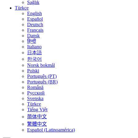
Sağlık
Türkçe
English
Español
Deutsch
Français
Dansk
हिन्दी
Italiano
日本語
한국어
Norsk bokmål
Polski
Português (PT)
Português (BR)
Română
Русский
Svenska
Türkçe
Tiếng Việt
简体中文
繁體中文
Español (Latinoamérica)