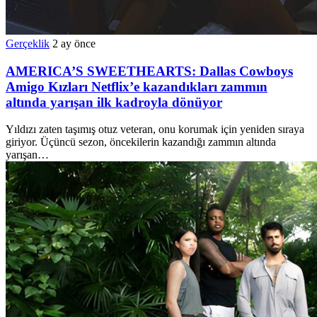
Gerçeklik
2 ay önce
AMERICA’S SWEETHEARTS: Dallas Cowboys
Amigo Kızları Netflix’e kazandıkları zammın
altında yarışan ilk kadroyla dönüyor
Yıldızı zaten taşımış otuz veteran, onu korumak için yeniden sıraya
giriyor. Üçüncü sezon, öncekilerin kazandığı zammın altında
yarışan…