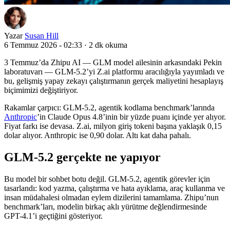
Yazar
Susan Hill
6 Temmuz 2026 - 02:33
·
2 dk okuma
3 Temmuz’da Zhipu AI — GLM model ailesinin arkasındaki Pekin
laboratuvarı — GLM-5.2’yi Z.ai platformu aracılığıyla yayımladı ve
bu, gelişmiş yapay zekayı çalıştırmanın gerçek maliyetini hesaplayış
biçimimizi değiştiriyor.
Rakamlar çarpıcı: GLM-5.2, agentik kodlama benchmark’larında
Anthropic
’in Claude Opus 4.8’inin bir yüzde puanı içinde yer alıyor.
Fiyat farkı ise devasa. Z.ai, milyon giriş tokeni başına yaklaşık 0,15
dolar alıyor. Anthropic ise 0,90 dolar. Altı kat daha pahalı.
GLM-5.2 gerçekte ne yapıyor
Bu model bir sohbet botu değil. GLM-5.2, agentik görevler için
tasarlandı: kod yazma, çalıştırma ve hata ayıklama, araç kullanma ve
insan müdahalesi olmadan eylem dizilerini tamamlama. Zhipu’nun
benchmark’ları, modelin birkaç aklı yürütme değlendirmesinde
GPT-4.1’i geçtiğini gösteriyor.