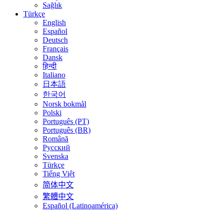
Sağlık
Türkçe
English
Español
Deutsch
Français
Dansk
हिन्दी
Italiano
日本語
한국어
Norsk bokmål
Polski
Português (PT)
Português (BR)
Română
Русский
Svenska
Türkçe
Tiếng Việt
简体中文
繁體中文
Español (Latinoamérica)