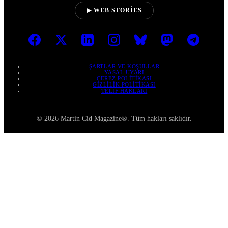
▶ WEB STORIES
ŞARTLAR VE KOŞULLAR
YASAL UYARI
ÇEREZ POLITIKASI
GIZLILIK POLITIKASI
TELIF HAKLARI
© 2026 Martin Cid Magazine®. Tüm hakları saklıdır.