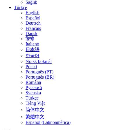
Sağlık
Türkçe
English
Español
Deutsch
Français
Dansk
हिन्दी
Italiano
日本語
한국어
Norsk bokmål
Polski
Português (PT)
Português (BR)
Română
Русский
Svenska
Türkçe
Tiếng Việt
简体中文
繁體中文
Español (Latinoamérica)