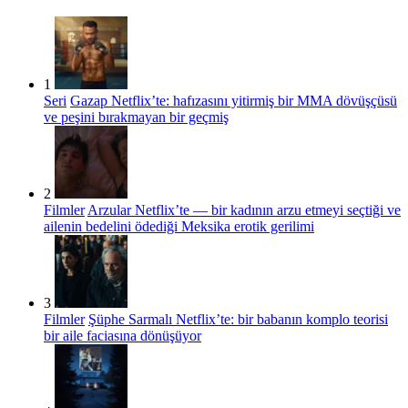
1
Seri
Gazap Netflix’te: hafızasını yitirmiş bir MMA dövüşçüsü
ve peşini bırakmayan bir geçmiş
2
Filmler
Arzular Netflix’te — bir kadının arzu etmeyi seçtiği ve
ailenin bedelini ödediği Meksika erotik gerilimi
3
Filmler
Şüphe Sarmalı Netflix’te: bir babanın komplo teorisi
bir aile faciasına dönüşüyor