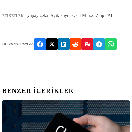
yapay zeka
,
Açık kaynak
,
GLM-5.2
,
Zhipu AI
ETIKETLER:
BU YAZIYI PAYLAŞ
BENZER IÇERIKLER