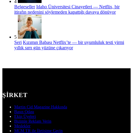
4
Belgeseller
Idaho Üniversitesi Cinayetleri — Netflix, bir
itirafın nedenini söylemeden kapattığı davaya dönüyor
5
Seri
Kızımın Babası Netflix’te — bir uyumluluk testi yirmi
yıllık sırrı gün yüzüne çıkarıyor
ŞIRKET
Martin Cid Magazine Hakkında
Basın Odası
Ekip Üyeleri
Bizimle Reklam Verin
Meslekler
MCM TR ile İletişime Geçin