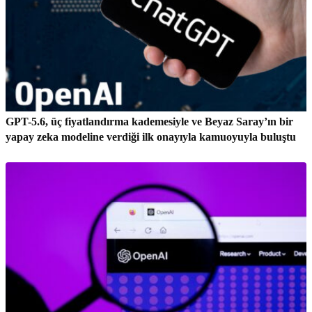
GPT-5.6, üç fiyatlandırma kademesiyle ve Beyaz Saray’ın bir
yapay zeka modeline verdiği ilk onayıyla kamuoyuyla buluştu