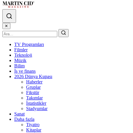
✕
TV Programları
Filmler
Teknoloji
Müzik
Bilim
İş ve finans
2026 Dünya Kupası
Haberler
Gruplar
Fikstür
Takımlar
İstatistikler
Stadyumlar
Sanat
Daha fazla
Tiyatro
Kitaplar