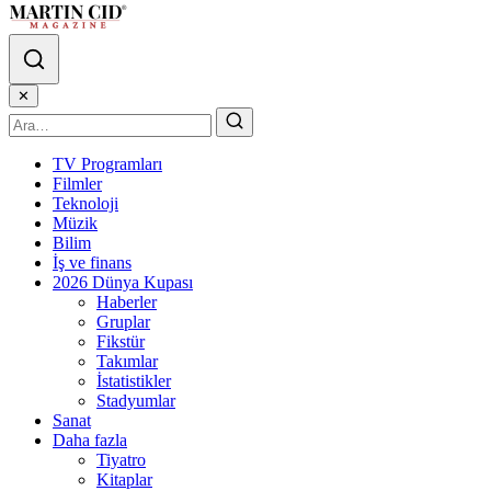
✕
TV Programları
Filmler
Teknoloji
Müzik
Bilim
İş ve finans
2026 Dünya Kupası
Haberler
Gruplar
Fikstür
Takımlar
İstatistikler
Stadyumlar
Sanat
Daha fazla
Tiyatro
Kitaplar