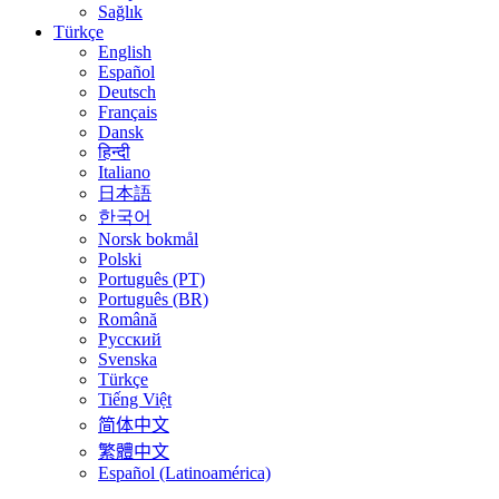
Sağlık
Türkçe
English
Español
Deutsch
Français
Dansk
हिन्दी
Italiano
日本語
한국어
Norsk bokmål
Polski
Português (PT)
Português (BR)
Română
Русский
Svenska
Türkçe
Tiếng Việt
简体中文
繁體中文
Español (Latinoamérica)