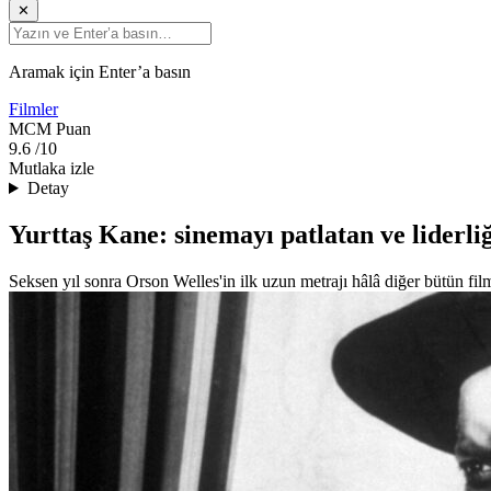
✕
Aramak için Enter’a basın
Filmler
MCM
Puan
9.6
/10
Mutlaka izle
Detay
Yurttaş Kane: sinemayı patlatan ve liderli
Seksen yıl sonra Orson Welles'in ilk uzun metrajı hâlâ diğer bütün fil