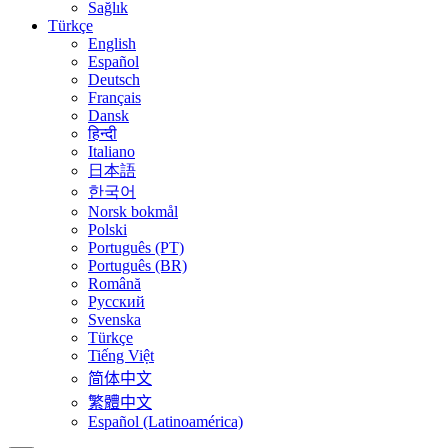
Sağlık
Türkçe
English
Español
Deutsch
Français
Dansk
हिन्दी
Italiano
日本語
한국어
Norsk bokmål
Polski
Português (PT)
Português (BR)
Română
Русский
Svenska
Türkçe
Tiếng Việt
简体中文
繁體中文
Español (Latinoamérica)