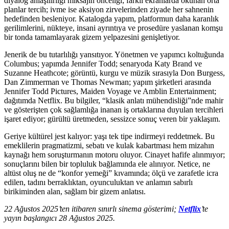
diyalog anlaşılırlığı miksajın önceliği; farklı ekranlarda okunan orta
planlar tercih; ivme ise aksiyon zirvelerinden ziyade her sahnenin
hedefinden besleniyor. Katalogda yapım, platformun daha karanlık
gerilimlerini, nükteye, insani ayrıntıya ve prosedüre yaslanan komşu
bir tonda tamamlayarak gizem yelpazesini genişletiyor.
Jenerik de bu tutarlılığı yansıtıyor. Yönetmen ve yapımcı koltuğunda
Columbus; yapımda Jennifer Todd; senaryoda Katy Brand ve
Suzanne Heathcote; görüntü, kurgu ve müzik sırasıyla Don Burgess,
Dan Zimmerman ve Thomas Newman; yapım şirketleri arasında
Jennifer Todd Pictures, Maiden Voyage ve Amblin Entertainment;
dağıtımda Netflix. Bu bilgiler, “klasik anlatı mühendisliği”nde mahir
ve gösterişten çok sağlamlığa inanan iş ortaklarına duyulan tercihleri
işaret ediyor; gürültü üretmeden, sessizce sonuç veren bir yaklaşım.
Geriye kültürel jest kalıyor: yaşı tek tipe indirmeyi reddetmek. Bu
emeklilerin pragmatizmi, sebatı ve kulak kabartması hem mizahın
kaynağı hem soruşturmanın motoru oluyor. Cinayet hafife alınmıyor;
sonuçlarını bilen bir topluluk bağlamında ele alınıyor. Netice, ne
altüst oluş ne de “konfor yemeği” kıvamında; ölçü ve zarafetle icra
edilen, tadını berraklıktan, oyunculuktan ve anlamın sabırlı
birikiminden alan, sağlam bir gizem anlatısı.
22 Ağustos 2025’ten itibaren sınırlı sinema gösterimi;
Netflix
’te
yayın başlangıcı 28 Ağustos 2025.