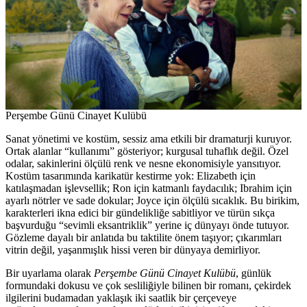
Perşembe Günü Cinayet Kulübü
Sanat yönetimi ve kostüm, sessiz ama etkili bir dramaturji kuruyor.
Ortak alanlar “kullanımı” gösteriyor; kurgusal tuhaflık değil. Özel
odalar, sakinlerini ölçülü renk ve nesne ekonomisiyle yansıtıyor.
Kostüm tasarımında karikatür kestirme yok: Elizabeth için
katılaşmadan işlevsellik; Ron için katmanlı faydacılık; Ibrahim için
ayarlı nötrler ve sade dokular; Joyce için ölçülü sıcaklık. Bu birikim,
karakterleri ikna edici bir gündelikliğe sabitliyor ve türün sıkça
başvurduğu “sevimli eksantriklik” yerine iç dünyayı önde tutuyor.
Gözleme dayalı bir anlatıda bu taktilite önem taşıyor; çıkarımları
vitrin değil, yaşanmışlık hissi veren bir dünyaya demirliyor.
Bir uyarlama olarak
Perşembe Günü Cinayet Kulübü
, günlük
formundaki dokusu ve çok sesliliğiyle bilinen bir romanı, çekirdek
ilgilerini budamadan yaklaşık iki saatlik bir çerçeveye