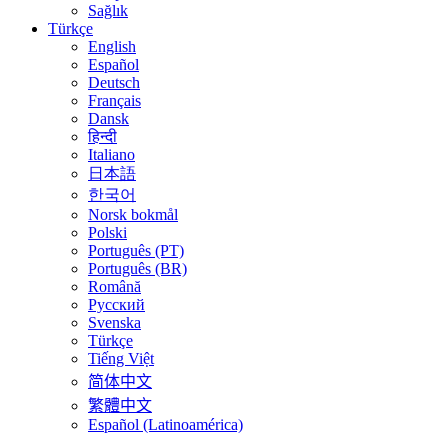
Sağlık
Türkçe
English
Español
Deutsch
Français
Dansk
हिन्दी
Italiano
日本語
한국어
Norsk bokmål
Polski
Português (PT)
Português (BR)
Română
Русский
Svenska
Türkçe
Tiếng Việt
简体中文
繁體中文
Español (Latinoamérica)