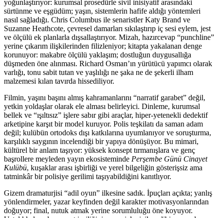
yoğunlaştırıyor: kurumsal prosedürle sivil inisiyatif arasındaki
sürtünme ve eşgüdüm; yaşın, sistemlerin hafife aldığı yöntemleri
nasıl sağladığı. Chris Columbus ile senaristler Katy Brand ve
Suzanne Heathcote, çevresel damarları sıkılaştırıp iç sesi eylem, jest
ve ölçülü ek planlarla dışsallaştırıyor. Mizah, hazırcevap “punchline”
yerine çıkarım ilişkilerinden filizleniyor; kitapta yakalanan denge
korunuyor: makabre ölçülü yaklaşım; dostluğun duygusallığa
düşmeden öne alınması. Richard Osman’ın yürütücü yapımcı olarak
varlığı, tonu sabit tutan ve yaşlılığı ne şaka ne de şekerli ilham
malzemesi kılan tavırda hissediliyor.
Filmin, yaşını başını almış kahramanlarını “narratif garabet” değil,
yetkin yoldaşlar olarak ele alması belirleyici. Dinleme, kurumsal
bellek ve “ışıltısız” işlere sabır gibi araçlar, hiper-yetenekli dedektif
arketipine karşıt bir model kuruyor. Polis teşkilatı da saman adam
değil; kulübün ortodoks dışı katkılarına uyumlanıyor ve soruşturma,
karşılıklı saygının incelendiği bir yapıya dönüşüyor. Bu mimari,
kültürel bir anlam taşıyor: yüksek konsept tırmanışlara ve genç
başrollere meyleden yayın ekosisteminde
Perşembe Günü Cinayet
Kulübü
, kuşaklar arası işbirliği ve yerel bilgeliğin gösterişsiz ama
tatminkâr bir polisiye gerilimi taşıyabildiğini kanıtlıyor.
Gizem dramaturjisi “adil oyun” ilkesine sadık. İpuçları açıkta; yanlış
yönlendirmeler, yazar keyfinden değil karakter motivasyonlarından
doğuyor; final, nutuk atmak yerine sorumluluğu öne koyuyor.