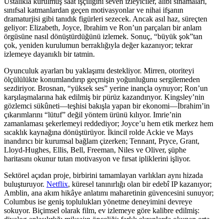
Ustalıkla kurulmuş saat işçiliğini seven izleyiciler, alibi sınamaları,
sınıfsal katmanlardan geçen motivasyonlar ve nihai ifşanın
dramaturjisi gibi tanıdık figürleri sezecek. Ancak asıl haz, süreçten
geliyor: Elizabeth, Joyce, Ibrahim ve Ron’un parçaları bir anlam
örgüsüne nasıl dönüştürdüğünü izlemek. Sonuç, “büyük şok”tan
çok, yeniden kurulumun berraklığıyla değer kazanıyor; tekrar
izlemeye dayanıklı bir tatmin.
Oyunculuk ayarları bu yaklaşımı destekliyor. Mirren, otoriteyi
ölçülülükte konumlandırıp geçmişin yoğunluğunu sergilemeden
sezdiriyor. Brosnan, “yüksek ses” yerine inançla oynuyor; Ron’un
karşılaşmalarına hak edilmiş bir pürüz kazandırıyor. Kingsley’nin
gözlemci sükûneti—teşhisi bakışla yapan bir ekonomi—İbrahim’in
çıkarımlarını “lütuf” değil yöntem ürünü kılıyor. Imrie’nin
zamanlaması şekerlemeyi reddediyor; Joyce’u hem etik merkez hem
sıcaklık kaynağına dönüştürüyor. İkincil rolde Ackie ve Mays
inandırıcı bir kurumsal bağlam çizerken; Tennant, Pryce, Grant,
Lloyd-Hughes, Ellis, Bell, Freeman, Niles ve Oliver, şüphe
haritasını okunur tutan motivasyon ve fırsat ipliklerini işliyor.
Sektörel açıdan proje, birbirini tamamlayan varlıkları aynı hizada
buluşturuyor.
Netflix
, küresel tanınırlığı olan bir edebî IP kazanıyor;
Amblin, ana akım hikâye anlatımı maharetinin güvencesini sunuyor;
Columbus ise geniş toplulukları yönetme deneyimini devreye
sokuyor. Biçimsel olarak film, ev izlemeye göre kalibre edilmiş: