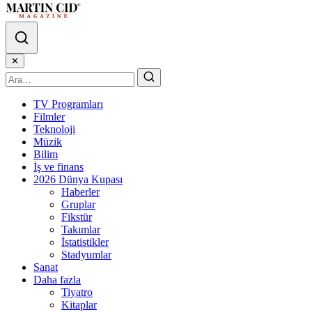
✕
TV Programları
Filmler
Teknoloji
Müzik
Bilim
İş ve finans
2026 Dünya Kupası
Haberler
Gruplar
Fikstür
Takımlar
İstatistikler
Stadyumlar
Sanat
Daha fazla
Tiyatro
Kitaplar