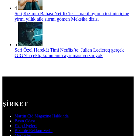
4
Seri
Kızımın Babası Netflix’te — nakil uyumu testinin içine
yirmi yıllık aile sırrını gömen Meksika dizisi
5
Seri
Özel Harekât Timi Netflix’te: Julien Leclercq gerçek
GIGN’i çekti, komutanın ayrılmasına izin yok
ŞIRKET
Martin Cid Magazine Hakkında
Basın Odası
Ekip Üyeleri
Bizimle Reklam Verin
Meslekler