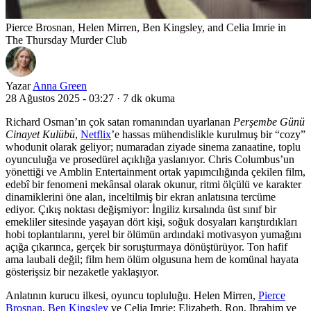
Pierce Brosnan, Helen Mirren, Ben Kingsley, and Celia Imrie in
The Thursday Murder Club
Yazar
Anna Green
28 Ağustos 2025 - 03:27
·
7 dk okuma
Richard Osman’ın çok satan romanından uyarlanan
Perşembe Günü
Cinayet Kulübü
,
Netflix
’e hassas mühendislikle kurulmuş bir “cozy”
whodunit olarak geliyor; numaradan ziyade sinema zanaatine, toplu
oyunculuğa ve prosedürel açıklığa yaslanıyor. Chris Columbus’un
yönettiği ve Amblin Entertainment ortak yapımcılığında çekilen film,
edebî bir fenomeni mekânsal olarak okunur, ritmi ölçülü ve karakter
dinamiklerini öne alan, inceltilmiş bir ekran anlatısına tercüme
ediyor. Çıkış noktası değişmiyor: İngiliz kırsalında üst sınıf bir
emekliler sitesinde yaşayan dört kişi, soğuk dosyaları karıştırdıkları
hobi toplantılarını, yerel bir ölümün ardındaki motivasyon yumağını
açığa çıkarınca, gerçek bir soruşturmaya dönüştürüyor. Ton hafif
ama laubali değil; film hem ölüm olgusuna hem de komünal hayata
gösterişsiz bir nezaketle yaklaşıyor.
Anlatının kurucu ilkesi, oyuncu topluluğu. Helen Mirren,
Pierce
Brosnan
,
Ben Kingsley
ve Celia Imrie; Elizabeth, Ron, Ibrahim ve