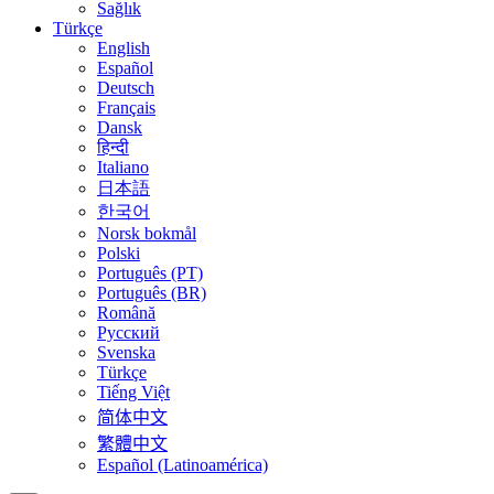
Sağlık
Türkçe
English
Español
Deutsch
Français
Dansk
हिन्दी
Italiano
日本語
한국어
Norsk bokmål
Polski
Português (PT)
Português (BR)
Română
Русский
Svenska
Türkçe
Tiếng Việt
简体中文
繁體中文
Español (Latinoamérica)