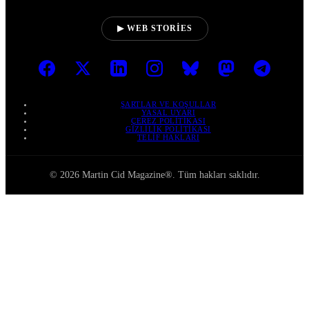
▶ WEB STORIES
ŞARTLAR VE KOŞULLAR
YASAL UYARI
ÇEREZ POLITIKASI
GIZLILIK POLITIKASI
TELIF HAKLARI
© 2026 Martin Cid Magazine®. Tüm hakları saklıdır.