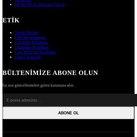
MCM TR ile İletişime Geçin
ETIK
Yayın İlkeleri
Etik Beyannamesi
Çeşitlilik Politikası
Düzeltme Politikası
Geri Bildirim Politikası
Ekip Çeşitliliği
BÜLTENIMIZE ABONE OLUN
En son güncellemeleri gelen kutunuza alın.
ABONE OL