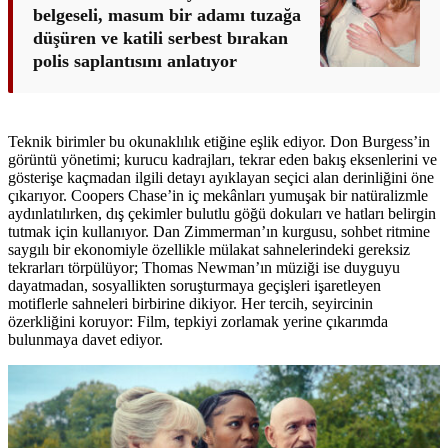
belgeseli, masum bir adamı tuzağa
düşüren ve katili serbest bırakan
polis saplantısını anlatıyor
Teknik birimler bu okunaklılık etiğine eşlik ediyor. Don Burgess’in
görüntü yönetimi; kurucu kadrajları, tekrar eden bakış eksenlerini ve
gösterişe kaçmadan ilgili detayı ayıklayan seçici alan derinliğini öne
çıkarıyor. Coopers Chase’in iç mekânları yumuşak bir natüralizmle
aydınlatılırken, dış çekimler bulutlu göğü dokuları ve hatları belirgin
tutmak için kullanıyor. Dan Zimmerman’ın kurgusu, sohbet ritmine
saygılı bir ekonomiyle özellikle mülakat sahnelerindeki gereksiz
tekrarları törpülüyor; Thomas Newman’ın müziği ise duyguyu
dayatmadan, sosyallikten soruşturmaya geçişleri işaretleyen
motiflerle sahneleri birbirine dikiyor. Her tercih, seyircinin
özerkliğini koruyor: Film, tepkiyi zorlamak yerine çıkarımda
bulunmaya davet ediyor.