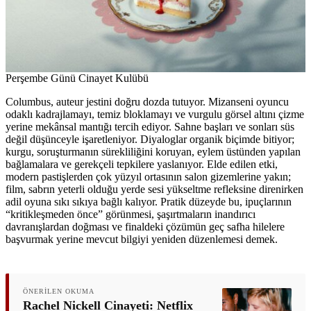
Perşembe Günü Cinayet Kulübü
Columbus, auteur jestini doğru dozda tutuyor. Mizanseni oyuncu
odaklı kadrajlamayı, temiz bloklamayı ve vurgulu görsel altını çizme
yerine mekânsal mantığı tercih ediyor. Sahne başları ve sonları süs
değil düşünceyle işaretleniyor. Diyaloglar organik biçimde bitiyor;
kurgu, soruşturmanın sürekliliğini koruyan, eylem üstünden yapılan
bağlamalara ve gerekçeli tepkilere yaslanıyor. Elde edilen etki,
modern pastişlerden çok yüzyıl ortasının salon gizemlerine yakın;
film, sabrın yeterli olduğu yerde sesi yükseltme refleksine direnirken
adil oyuna sıkı sıkıya bağlı kalıyor. Pratik düzeyde bu, ipuçlarının
“kritikleşmeden önce” görünmesi, şaşırtmaların inandırıcı
davranışlardan doğması ve finaldeki çözümün geç safha hilelere
başvurmak yerine mevcut bilgiyi yeniden düzenlemesi demek.
ÖNERILEN OKUMA
Rachel Nickell Cinayeti: Netflix