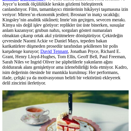
Joyce’u komik ölçülülükle keskin gözlemi birleştirerek
canlandırıyor. Film, tamamlayıcı ritimlerinin hikâyeyi taşımasına izin
veriyor: Mirren’ın ekonomik jestleri; Brosnan’ın inatçı sıcaklığı;
Kingsley’nin analitik sükûneti; Imrie’nin geçirgen, sevecen merakı.
Kimya süs değil işlev görüyor: replikler üst üste binerken, susuşlar
anlam kazanıyor; grubun nabzı, sorguları gösteri numaraları
olmaktan çıkarıp ortak akıl yürütmelere dönüştürüyor. Çekirdeğin
çevresinde Naomi Ackie ve Daniel Mays, tepeden bakan
karikatürlere düşmeden prosedür tarafından şekillenen bir polis
karşıdenge kuruyor;
David Tennant
, Jonathan Pryce, Richard E.
Grant, Henry Lloyd-Hughes, Tom Ellis, Geoff Bell, Paul Freeman,
Sarah Niles ve Ingrid Oliver ise şüphelilerle yakınların ağını
doldurarak alanı genişletiyor ama izlenebilirliği feda etmiyor. Kadro,
isim değerinin ötesinde bir mantıkla kurulmuş: Her performans,
ifade, çelişki ya da motivasyonun belirli bir vektörünü ekleyerek
delil zincirini ilerletiyor.