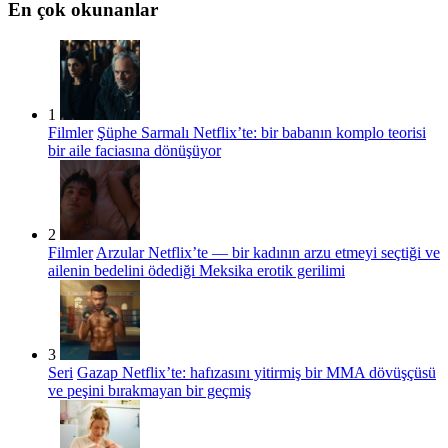
En çok okunanlar
1
Filmler
Şüphe Sarmalı Netflix’te: bir babanın komplo teorisi
bir aile faciasına dönüşüyor
2
Filmler
Arzular Netflix’te — bir kadının arzu etmeyi seçtiği ve
ailenin bedelini ödediği Meksika erotik gerilimi
3
Seri
Gazap Netflix’te: hafızasını yitirmiş bir MMA dövüşçüsü
ve peşini bırakmayan bir geçmiş