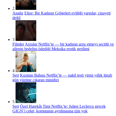
2
Analiz
Elize: Bir Kadının Gölgeleri evliliği yargılar, cinayeti
değil
3
Filmler
Arzular Netflix’te — bir kadının arzu etmeyi seçtiği ve
ailenin bedelini ödediği Meksika erotik gerilimi
4
Seri
Kızımın Babası Netflix’te — nakil testi yirmi yıllık itirafı
gün yüzüne çıkaran minidizi
5
Seri
Özel Harekât Timi Netflix’te: Julien Leclercq gerçek
GIGN’i çekti, komutanın ayrılmasına izin yok