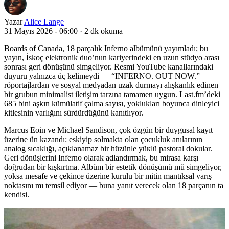
Yazar
Alice Lange
31 Mayıs 2026 - 06:00
·
2 dk okuma
Boards of Canada, 18 parçalık Inferno albümünü yayımladı; bu
yayın, İskoç elektronik duo’nun kariyerindeki en uzun stüdyo arası
sonrası geri dönüşünü simgeliyor. Resmi YouTube kanallarındaki
duyuru yalnızca üç kelimeydi — “INFERNO. OUT NOW.” —
röportajlardan ve sosyal medyadan uzak durmayı alışkanlık edinen
bir grubun minimalist iletişim tarzına tamamen uygun. Last.fm’deki
685 bini aşkın kümülatif çalma sayısı, yoklukları boyunca dinleyici
kitlesinin varlığını sürdürdüğünü kanıtlıyor.
Marcus Eoin ve Michael Sandison, çok özgün bir duygusal kayıt
üzerine ün kazandı: eskiyip solmakta olan çocukluk anılarının
analog sıcaklığı, açıklanamaz bir hüzünle yüкlü pastoral dokular.
Geri dönüşlerini Inferno olarak adlandırmak, bu mirasa karşı
doğrudan bir kışkırtma. Albüm bir estetik dönüşümü mü simgeliyor,
yoksa mesafe ve çekince üzerine kurulu bir mitin mantıksal varış
noktasını mı temsil ediyor — buna yanıt verecek olan 18 parçanın ta
kendisi.