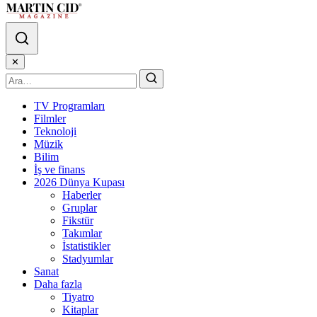
✕
TV Programları
Filmler
Teknoloji
Müzik
Bilim
İş ve finans
2026 Dünya Kupası
Haberler
Gruplar
Fikstür
Takımlar
İstatistikler
Stadyumlar
Sanat
Daha fazla
Tiyatro
Kitaplar