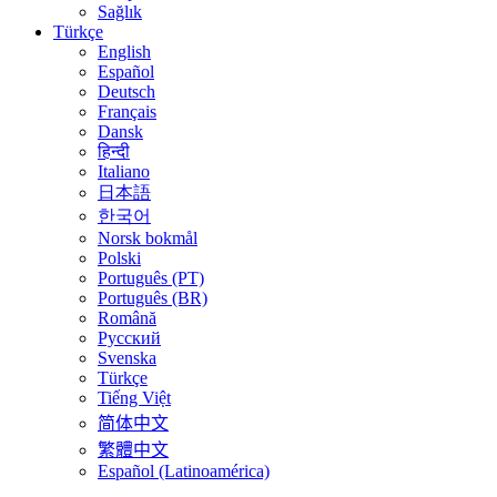
Sağlık
Türkçe
English
Español
Deutsch
Français
Dansk
हिन्दी
Italiano
日本語
한국어
Norsk bokmål
Polski
Português (PT)
Português (BR)
Română
Русский
Svenska
Türkçe
Tiếng Việt
简体中文
繁體中文
Español (Latinoamérica)