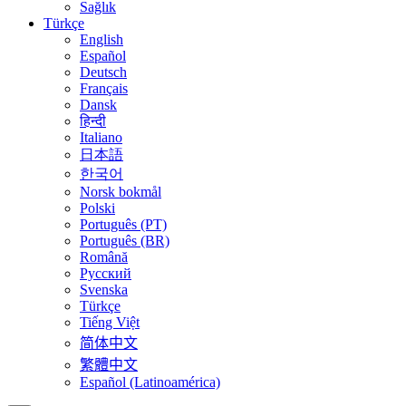
Sağlık
Türkçe
English
Español
Deutsch
Français
Dansk
हिन्दी
Italiano
日本語
한국어
Norsk bokmål
Polski
Português (PT)
Português (BR)
Română
Русский
Svenska
Türkçe
Tiếng Việt
简体中文
繁體中文
Español (Latinoamérica)