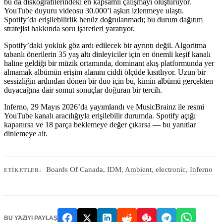
bu da diskografilerindeki en kapsamlı çalışmayı oluşturuyor.
YouTube duyuru videosu 30.000’i aşkın izlenmeye ulaştı.
Spotify’da erişilebilirlik henüz doğrulanmadı; bu durum dağıtım
stratejisi hakkında soru işaretleri yaratıyor.
Spotify’daki yokluk göz ardı edilecek bir ayrıntı değil. Algoritma
tabanlı önerilerin 35 yaş altı dinleyiciler için en önemli keşif kanalı
haline geldiği bir müzik ortamında, dominant akış platformunda yer
almamak albümün erişim alanını ciddi ölçüde kısıtlıyor. Uzun bir
sessizliğin ardından dönen bir duo için bu, kimin albümü gerçekten
duyacağına dair somut sonuçlar doğuran bir tercih.
Inferno, 29 Mayıs 2026’da yayımlandı ve MusicBrainz ile resmi
YouTube kanalı aracılığıyla erişilebilir durumda. Spotify açığı
kapanırsa ve 18 parça beklemeye değer çıkarsa — bu yanıtlar
dinlemeye ait.
Boards Of Canada
,
IDM
,
Ambient
,
electronic
,
Inferno
ETIKETLER:
BU YAZIYI PAYLAŞ