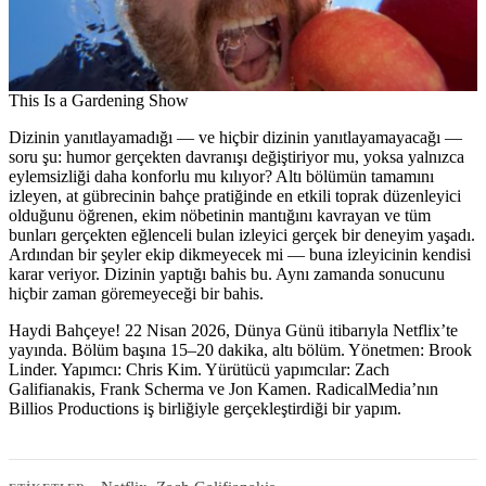
This Is a Gardening Show
Dizinin yanıtlayamadığı — ve hiçbir dizinin yanıtlayamayacağı —
soru şu: humor gerçekten davranışı değiştiriyor mu, yoksa yalnızca
eylemsizliği daha konforlu mu kılıyor? Altı bölümün tamamını
izleyen, at gübrесinin bahçe pratiğinde en etkili toprak düzenleyici
olduğunu öğrenen, ekim nöbetinin mantığını kavrayan ve tüm
bunları gerçekten eğlenceli bulan izleyici gerçek bir deneyim yaşadı.
Ardından bir şeyler ekip dikmeyecek mi — buna izleyicinin kendisi
karar veriyor. Dizinin yaptığı bahis bu. Aynı zamanda sonucunu
hiçbir zaman göremeyeceği bir bahis.
Haydi Bahçeye! 22 Nisan 2026, Dünya Günü itibarıyla Netflix’te
yayında. Bölüm başına 15–20 dakika, altı bölüm. Yönetmen: Brook
Linder. Yapımcı: Chris Kim. Yürütücü yapımcılar: Zach
Galifianakis, Frank Scherma ve Jon Kamen. RadicalMedia’nın
Billios Productions iş birliğiyle gerçekleştirdiği bir yapım.