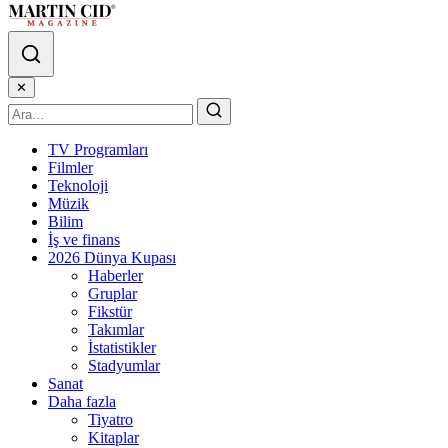
✕
TV Programları
Filmler
Teknoloji
Müzik
Bilim
İş ve finans
2026 Dünya Kupası
Haberler
Gruplar
Fikstür
Takımlar
İstatistikler
Stadyumlar
Sanat
Daha fazla
Tiyatro
Kitaplar