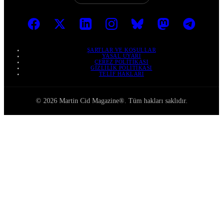
ŞARTLAR VE KOŞULLAR
YASAL UYARI
ÇEREZ POLITIKASI
GIZLILIK POLITIKASI
TELIF HAKLARI
© 2026 Martin Cid Magazine®. Tüm hakları saklıdır.