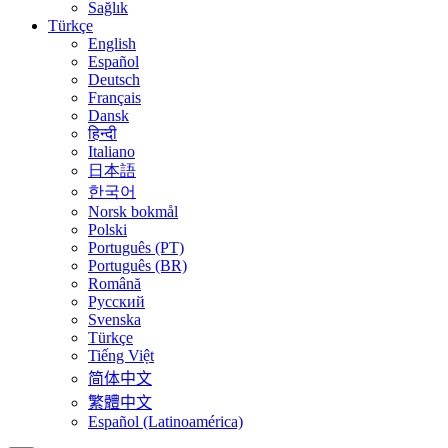
Sağlık
Türkçe
English
Español
Deutsch
Français
Dansk
हिन्दी
Italiano
日本語
한국어
Norsk bokmål
Polski
Português (PT)
Português (BR)
Română
Русский
Svenska
Türkçe
Tiếng Việt
简体中文
繁體中文
Español (Latinoamérica)