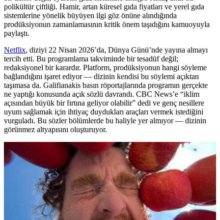
polikültür çiftliği. Hamir, artan küresel gıda fiyatları ve yerel gıda
sistemlerine yönelik büyüyen ilgi göz önüne alındığında
prodüksiyonun zamanlamasının kritik önem taşıdığını kamuoyuyla
paylaştı.
Netflix
, diziyi 22 Nisan 2026’da, Dünya Günü’nde yayına almayı
tercih etti. Bu programlama takviminde bir tesadüf değil;
redaksiyonel bir karardır. Platform, prodüksiyonun hangi söyleme
bağlandığını işaret ediyor — dizinin kendisi bu söylemi açıktan
taşımasa da. Galifianakis basın röportajlarında programın gerçekte
ne yaptığı konusunda açık sözlü davrandı. CBC News’e “iklim
açısından büyük bir fırtına geliyor olabilir” dedi ve genç nesillere
uyum sağlamak için ihtiyaç duydukları araçları vermek istediğini
vurguladı. Bu sözler bölümlerde bu haliyle yer almıyor — dizinin
görünmez altyapısını oluşturuyor.