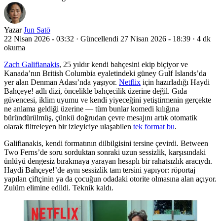
Yazar
Jun Satō
22 Nisan 2026 - 03:32
·
Güncellendi 27 Nisan 2026 - 18:39
·
4 dk
okuma
Zach Galifianakis
, 25 yıldır kendi bahçesini ekip biçiyor ve
Kanada’nın British Columbia eyaletindeki güney Gulf Islands’da
yer alan Denman Adası’nda yaşıyor.
Netflix
için hazırladığı Haydi
Bahçeye! adlı dizi, öncelikle bahçecilik üzerine değil. Gıda
güvencesi, iklim uyumu ve kendi yiyeceğini yetiştirmenin gerçekte
ne anlama geldiği üzerine — tüm bunlar komedi kılığına
büründürülmüş, çünkü doğrudan çevre mesajını artık otomatik
olarak filtreleyen bir izleyiciye ulaşabilen
tek format bu
.
Galifianakis, kendi formatının dilbilgisini tersine çevirdi. Between
Two Ferns’de soru sorduktan sonraki uzun sessizlik, karşısındaki
ünlüyü dengesiz bırakmaya yarayan hesaplı bir rahatsızlık aracıydı.
Haydi Bahçeye!’de aynı sessizlik tam tersini yapıyor: röportaj
yapılan çiftçinin ya da çocuğun odadaki otorite olmasına alan açıyor.
Zulüm elimine edildi. Teknik kaldı.