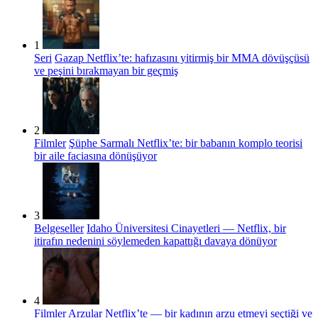
1
Seri
Gazap Netflix’te: hafızasını yitirmiş bir MMA dövüşçüsü
ve peşini bırakmayan bir geçmiş
2
Filmler
Şüphe Sarmalı Netflix’te: bir babanın komplo teorisi
bir aile faciasına dönüşüyor
3
Belgeseller
Idaho Üniversitesi Cinayetleri — Netflix, bir
itirafın nedenini söylemeden kapattığı davaya dönüyor
4
Filmler
Arzular Netflix’te — bir kadının arzu etmeyi seçtiği ve