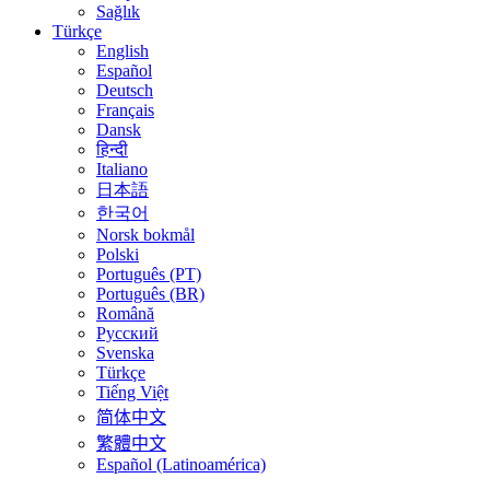
Sağlık
Türkçe
English
Español
Deutsch
Français
Dansk
हिन्दी
Italiano
日本語
한국어
Norsk bokmål
Polski
Português (PT)
Português (BR)
Română
Русский
Svenska
Türkçe
Tiếng Việt
简体中文
繁體中文
Español (Latinoamérica)