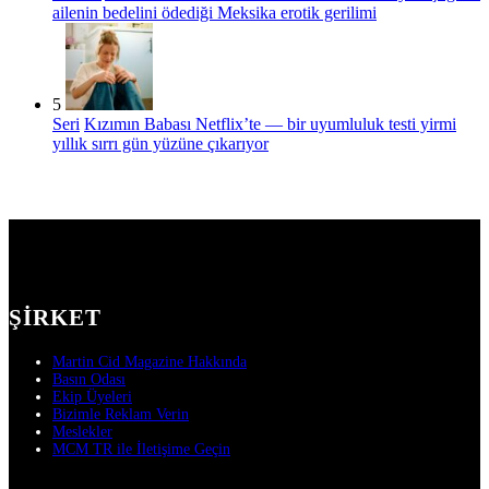
ailenin bedelini ödediği Meksika erotik gerilimi
5
Seri
Kızımın Babası Netflix’te — bir uyumluluk testi yirmi
yıllık sırrı gün yüzüne çıkarıyor
ŞIRKET
Martin Cid Magazine Hakkında
Basın Odası
Ekip Üyeleri
Bizimle Reklam Verin
Meslekler
MCM TR ile İletişime Geçin