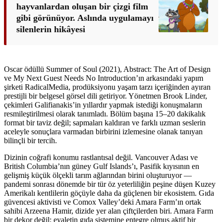
hayvanlardan oluşan bir çizgi film
gibi görünüyor. Aslında uygulamayı
silenlerin hikâyesi
Oscar ödüllü Summer of Soul (2021), Abstract: The Art of Design
ve My Next Guest Needs No Introduction’ın arkasındaki yapım
şirketi RadicalMedia, prodüksiyonu yaşam tarzı içeriğinden ayıran
prestijli bir belgesel görsel dili getiriyor. Yönetmen Brook Linder,
çekimleri Galifianakis’in yıllardır yapmak istediği konuşmaların
resmileştirilmesi olarak tanımladı. Bölüm başına 15–20 dakikalık
format bir taviz değil; sapmaları kaldıran ve farklı uzman seslerin
aceleyle sonuçlara varmadan birbirini izlemesine olanak tanıyan
bilinçli bir tercih.
Dizinin coğrafi konumu rastlantısal değil. Vancouver Adası ve
British Columbia’nın güney Gulf Islands’ı, Pasifik kıyısının en
gelişmiş küçük ölçekli tarım ağlarından birini oluşturuyor —
pandemi sonrası dönemde bir tür öz yeterliliğin peşine düşen Kuzey
Amerikalı kentlilerin göçüyle daha da güçlenen bir ekosistem. Gıda
güvencesi aktivisti ve Comox Valley’deki Amara Farm’ın ortak
sahibi Arzeena Hamir, dizide yer alan çiftçilerden biri. Amara Farm
bir dekor değil; eyaletin gıda sistemine entegre olmuş aktif bir