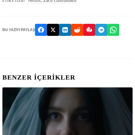
Netflix
,
Zach Galifianakis
ETIKETLER:
BU YAZIYI PAYLAŞ
BENZER IÇERIKLER