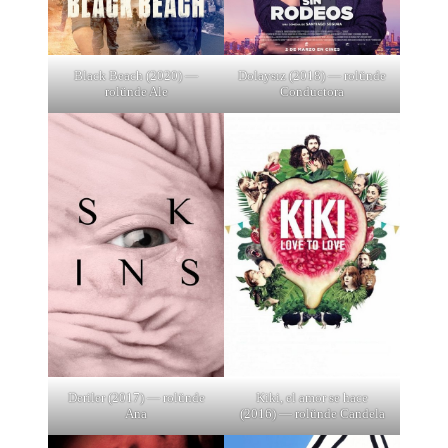
Black Beach (2020) —
Dolaysız (2018) — rolünde
rolünde Ale
Conductora
Deriler (2017) — rolünde
Kiki, el amor se hace
Ana
(2016) — rolünde Candela