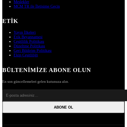
Meslekler
MCM TR ile İletişime Geçin
ETIK
Yayın İlkeleri
Etik Beyannamesi
Çeşitlilik Politikası
Düzeltme Politikası
Geri Bildirim Politikası
Ekip Çeşitliliği
BÜLTENIMIZE ABONE OLUN
En son güncellemeleri gelen kutunuza alın.
ABONE OL