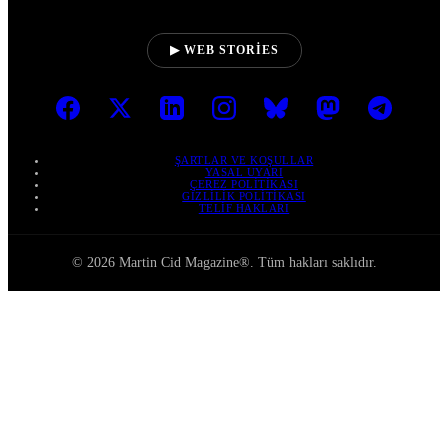
▶ WEB STORIES
ŞARTLAR VE KOŞULLAR
YASAL UYARI
ÇEREZ POLITIKASI
GIZLILIK POLITIKASI
TELIF HAKLARI
© 2026 Martin Cid Magazine®. Tüm hakları saklıdır.