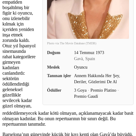
empatiden
boşaltılmış bir
figür ki oyuncu,
onu izlenebilir
kılmak için
içeriden yeniden
inşa etmek
zorunda kaldı.
Photo via The Movie Database (TMDB)
Otuz yıl İspanyol
sinemasında
Doğum
14 Temmuz 1973
rahat kategorilere
Gavà, Spain
girmeyen
Meslek
Oyuncu
kadınları
canlandırdı:
Tanınan işler
Annem Hakkında Her Şey,
sektörün
Deriler, Gözlerimi De Al
ödüllendirdiği
geleneksel
Ödüller
3 Goya · Premio Platino ·
güzellikle
Premio Gaudí
sevilecek kadar
güzel olmayan,
reddedilemeyecek kadar kötü olmayan, açıklanamayacak kadar basit
olmayan kadınlar. Bu onun repertuarının bir sınırı değil. Bu
repertuarının tanımıdır.
Barselona’nın güneyinde küçük bir kıyı kenti olan Gavà’da büyüdü.