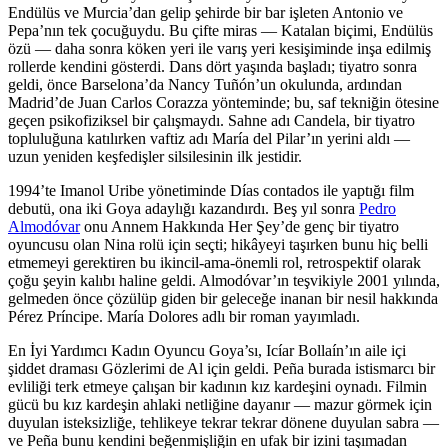
Endülüs ve Murcia’dan gelip şehirde bir bar işleten Antonio ve
Pepa’nın tek çocuğuydu. Bu çifte miras — Katalan biçimi, Endülüs
özü — daha sonra köken yeri ile varış yeri kesişiminde inşa edilmiş
rollerde kendini gösterdi. Dans dört yaşında başladı; tiyatro sonra
geldi, önce Barselona’da Nancy Tuñón’un okulunda, ardından
Madrid’de Juan Carlos Corazza yönteminde; bu, saf tekniğin ötesine
geçen psikofiziksel bir çalışmaydı. Sahne adı Candela, bir tiyatro
topluluğuna katılırken vaftiz adı María del Pilar’ın yerini aldı —
uzun yeniden keşfedişler silsilesinin ilk jestidir.
1994’te Imanol Uribe yönetiminde Días contados ile yaptığı film
debutü, ona iki Goya adaylığı kazandırdı. Beş yıl sonra
Pedro
Almodóvar
onu Annem Hakkında Her Şey’de genç bir tiyatro
oyuncusu olan Nina rolü için seçti; hikâyeyi taşırken bunu hiç belli
etmemeyi gerektiren bu ikincil-ama-önemli rol, retrospektif olarak
çoğu şeyin kalıbı haline geldi. Almodóvar’ın teşvikiyle 2001 yılında,
gelmeden önce çözülüp giden bir geleceğe inanan bir nesil hakkında
Pérez Príncipe. María Dolores adlı bir roman yayımladı.
En İyi Yardımcı Kadın Oyuncu Goya’sı, Icíar Bollaín’ın aile içi
şiddet draması Gözlerimi de Al için geldi. Peña burada istismarcı bir
evliliği terk etmeye çalışan bir kadının kız kardeşini oynadı. Filmin
gücü bu kız kardeşin ahlaki netliğine dayanır — mazur görmek için
duyulan isteksizliğe, tehlikeye tekrar tekrar dönene duyulan sabra —
ve Peña bunu kendini beğenmişliğin en ufak bir izini taşımadan