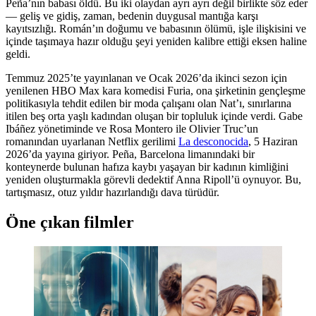
Peña’nın babası öldü. Bu iki olaydan ayrı ayrı değil birlikte söz eder
— geliş ve gidiş, zaman, bedenin duygusal mantığa karşı
kayıtsızlığı. Román’ın doğumu ve babasının ölümü, işle ilişkisini ve
içinde taşımaya hazır olduğu şeyi yeniden kalibre ettiği eksen haline
geldi.
Temmuz 2025’te yayınlanan ve Ocak 2026’da ikinci sezon için
yenilenen HBO Max kara komedisi Furia, ona şirketinin gençleşme
politikasıyla tehdit edilen bir moda çalışanı olan Nat’ı, sınırlarına
itilen beş orta yaşlı kadından oluşan bir topluluk içinde verdi. Gabe
Ibáñez yönetiminde ve Rosa Montero ile Olivier Truc’un
romanından uyarlanan Netflix gerilimi
La desconocida
, 5 Haziran
2026’da yayına giriyor. Peña, Barcelona limanındaki bir
konteynerde bulunan hafıza kaybı yaşayan bir kadının kimliğini
yeniden oluşturmakla görevli dedektif Anna Ripoll’ü oynuyor. Bu,
tartışmasız, otuz yıldır hazırlandığı dava türüdür.
Öne çıkan filmler