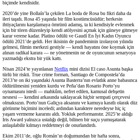
biçimde kendisidir.
2020’de yine Bollaín’la çekilen La boda de Rosa bu fikri daha da
ileri taşıdı. Rosa 45 yaşında bir film kostümcüsüdür; herkesin
ihtiyaçlarını karşılamaya ömrünü adamış, ta ki kendisiyle evlenmek
için bir tören düzenleyip kendi atölyesini açmak için güneye gitmeye
karar verene kadar. Platino ödülü ve Gaudí En İyi Kadın Oyuncu
ödülü 2021’de geldi. Her ikisinin de pandeminin izolasyon yılında
gelmesi, filmin merkezi gestiyle — kendi hayatını öne koymak için
alınan radikal karara — ne yönetmenin ne de oyuncunun senaryoya
yazmadığı ekstra bir yük kattı.
Nisan 2024’te yayınlanan
Netflix
mini dizisi El caso Asunta başka
türlü bir riskti. True crime formatı, Santiago de Compostela’da
2013’te on iki yaşındaki Asunta Basterra’nın evlatlık anne babasınca
öldürülmesini yeniden kurdu ve Peña’dan Rosario Porto’yu
oynamasını istedi — mahkûm, nefret edilen, kamusal dehşetin
nesnesi — kendini arkasında saklayacak hiçbir sempati çerçevesi
olmaksızın. Porto’nun Galiçya aksanını ve kamuya kasıtlı olarak düz
görünme biçimini inceledi; ardından karaktere neredeyse hiç iç
yaşam vermeme kararını aldı. Yokluk performanstır. 2025’te aldığı
Iris Award yalnızca ustalığı değil, bilinen bir suçu yumuşatarak
anlaşılabilir kılmayı reddetmeyi de onurlandırdı.
Ekim 2011’de, oğlu Román’ın doğumundan bir hafta sonra,