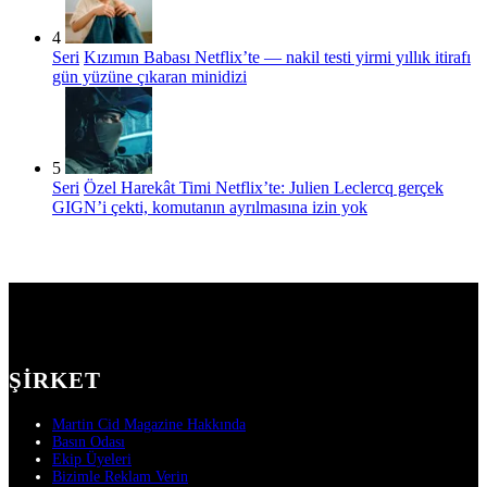
4
Seri
Kızımın Babası Netflix’te — nakil testi yirmi yıllık itirafı
gün yüzüne çıkaran minidizi
5
Seri
Özel Harekât Timi Netflix’te: Julien Leclercq gerçek
GIGN’i çekti, komutanın ayrılmasına izin yok
ŞIRKET
Martin Cid Magazine Hakkında
Basın Odası
Ekip Üyeleri
Bizimle Reklam Verin