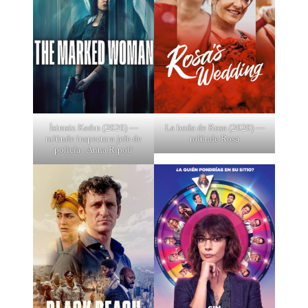
La boda de Rosa (2020) —
İsimsiz Kadın (2026) —
rolünde Rosa
rolünde inspectora jefe de
policía : Anna Ripoll