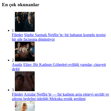
En çok okunanlar
1
Filmler
Şüphe Sarmalı Netflix’te: bir babanın komplo teorisi
bir aile faciasına dönüşüyor
2
Analiz
Elize: Bir Kadının Gölgeleri evliliği yargılar, cinayeti
değil
3
Filmler
Arzular Netflix’te — bir kadının arzu etmeyi seçtiği ve
ailenin bedelini ödediği Meksika erotik gerilimi