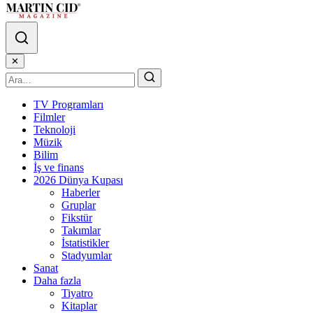
✕
TV Programları
Filmler
Teknoloji
Müzik
Bilim
İş ve finans
2026 Dünya Kupası
Haberler
Gruplar
Fikstür
Takımlar
İstatistikler
Stadyumlar
Sanat
Daha fazla
Tiyatro
Kitaplar