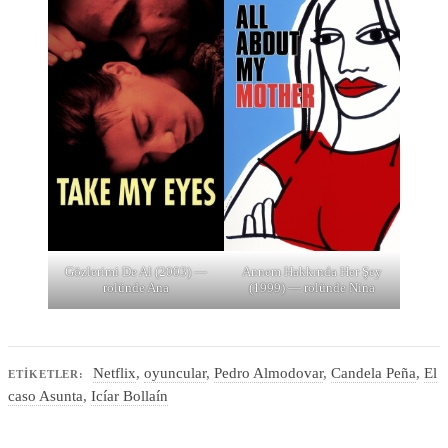
Gözlerimi De Al (2003) —
Annem Hakkında Her Şey
rolünde Ana
(1999) — rolünde Nina
Netflix
,
oyuncular
,
Pedro Almodovar
,
Candela Peña
,
El
ETIKETLER:
caso Asunta
,
Icíar Bollaín