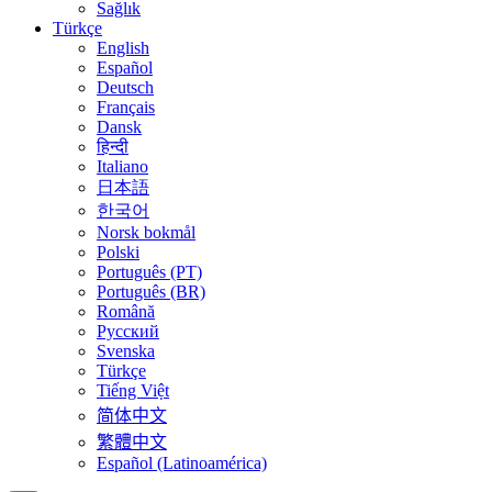
Sağlık
Türkçe
English
Español
Deutsch
Français
Dansk
हिन्दी
Italiano
日本語
한국어
Norsk bokmål
Polski
Português (PT)
Português (BR)
Română
Русский
Svenska
Türkçe
Tiếng Việt
简体中文
繁體中文
Español (Latinoamérica)