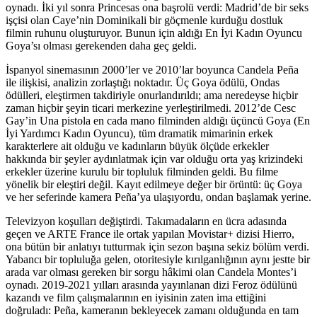
oynadı. İki yıl sonra Princesas ona başrolü verdi: Madrid’de bir seks
işçisi olan Caye’nin Dominikali bir göçmenle kurduğu dostluk
filmin ruhunu oluşturuyor. Bunun için aldığı En İyi Kadın Oyuncu
Goya’sı olması gerekenden daha geç geldi.
İspanyol sinemasının 2000’ler ve 2010’lar boyunca Candela Peña
ile ilişkisi, analizin zorlaştığı noktadır. Üç Goya ödülü, Ondas
ödülleri, eleştirmen takdiriyle onurlandırıldı; ama neredeyse hiçbir
zaman hiçbir şeyin ticari merkezine yerleştirilmedi. 2012’de Cesc
Gay’in Una pistola en cada mano filminden aldığı üçüncü Goya (En
İyi Yardımcı Kadın Oyuncu), tüm dramatik mimarinin erkek
karakterlere ait olduğu ve kadınların büyük ölçüde erkekler
hakkında bir şeyler aydınlatmak için var olduğu orta yaş krizindeki
erkekler üzerine kurulu bir topluluk filminden geldi. Bu filme
yönelik bir eleştiri değil. Kayıt edilmeye değer bir örüntü: üç Goya
ve her seferinde kamera Peña’ya ulaşıyordu, ondan başlamak yerine.
Televizyon koşulları değiştirdi. Takımadaların en ücra adasında
geçen ve ARTE France ile ortak yapılan Movistar+ dizisi Hierro,
ona bütün bir anlatıyı tutturmak için sezon başına sekiz bölüm verdi.
Yabancı bir topluluğa gelen, otoritesiyle kırılganlığının aynı jestte bir
arada var olması gereken bir sorgu hâkimi olan Candela Montes’i
oynadı. 2019-2021 yılları arasında yayınlanan dizi Feroz ödülünü
kazandı ve film çalışmalarının en iyisinin zaten ima ettiğini
doğruladı: Peña, kameranın bekleyecek zamanı olduğunda en tam