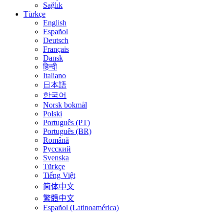
Sağlık
Türkçe
English
Español
Deutsch
Français
Dansk
हिन्दी
Italiano
日本語
한국어
Norsk bokmål
Polski
Português (PT)
Português (BR)
Română
Русский
Svenska
Türkçe
Tiếng Việt
简体中文
繁體中文
Español (Latinoamérica)