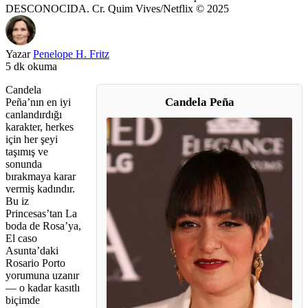
DESCONOCIDA. Cr. Quim Vives/Netflix © 2025
Yazar
Penelope H. Fritz
5 dk okuma
Candela
Candela Peña
Peña’nın en iyi
canlandırdığı
karakter, herkes
için her şeyi
taşımış ve
sonunda
bırakmaya karar
vermiş kadındır.
Bu iz
Princesas’tan La
boda de Rosa’ya,
El caso
Asunta’daki
Rosario Porto
yorumuna uzanır
— o kadar kasıtlı
biçimde