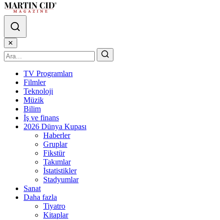
✕
TV Programları
Filmler
Teknoloji
Müzik
Bilim
İş ve finans
2026 Dünya Kupası
Haberler
Gruplar
Fikstür
Takımlar
İstatistikler
Stadyumlar
Sanat
Daha fazla
Tiyatro
Kitaplar