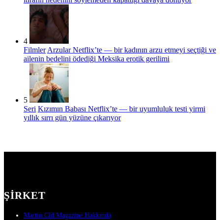
4
Filmler
Arzular Netflix’te — bir kadının arzu etmeyi seçtiği ve
ailenin bedelini ödediği Meksika erotik gerilimi
5
Seri
Kızımın Babası Netflix’te — bir uyumluluk testi yirmi
yıllık sırrı gün yüzüne çıkarıyor
ŞIRKET
Martin Cid Magazine Hakkında