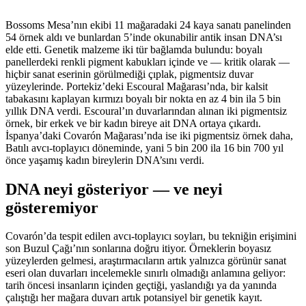
Bossoms Mesa’nın ekibi 11 mağaradaki 24 kaya sanatı panelinden
54 örnek aldı ve bunlardan 5’inde okunabilir antik insan DNA’sı
elde etti. Genetik malzeme iki tür bağlamda bulundu: boyalı
panellerdeki renkli pigment kabukları içinde ve — kritik olarak —
hiçbir sanat eserinin görülmediği çıplak, pigmentsiz duvar
yüzeylerinde. Portekiz’deki Escoural Mağarası’nda, bir kalsit
tabakasını kaplayan kırmızı boyalı bir nokta en az 4 bin ila 5 bin
yıllık DNA verdi. Escoural’ın duvarlarından alınan iki pigmentsiz
örnek, bir erkek ve bir kadın bireye ait DNA ortaya çıkardı.
İspanya’daki Covarón Mağarası’nda ise iki pigmentsiz örnek daha,
Batılı avcı-toplayıcı döneminde, yani 5 bin 200 ila 16 bin 700 yıl
önce yaşamış kadın bireylerin DNA’sını verdi.
DNA neyi gösteriyor — ve neyi
gösteremiyor
Covarón’da tespit edilen avcı-toplayıcı soyları, bu tekniğin erişimini
son Buzul Çağı’nın sonlarına doğru itiyor. Örneklerin boyasız
yüzeylerden gelmesi, araştırmacıların artık yalnızca görünür sanat
eseri olan duvarları incelemekle sınırlı olmadığı anlamına geliyor:
tarih öncesi insanların içinden geçtiği, yaslandığı ya da yanında
çalıştığı her mağara duvarı artık potansiyel bir genetik kayıt.