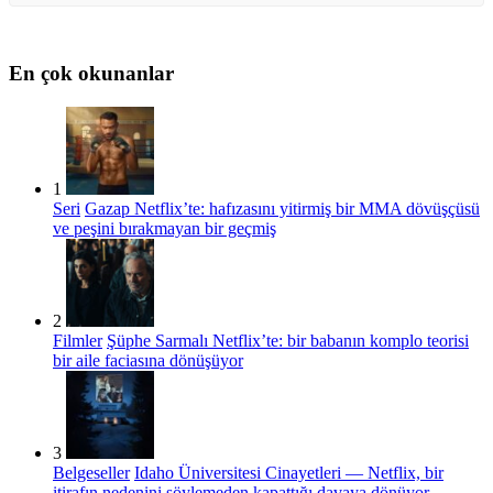
En çok okunanlar
1
Seri
Gazap Netflix’te: hafızasını yitirmiş bir MMA dövüşçüsü
ve peşini bırakmayan bir geçmiş
2
Filmler
Şüphe Sarmalı Netflix’te: bir babanın komplo teorisi
bir aile faciasına dönüşüyor
3
Belgeseller
Idaho Üniversitesi Cinayetleri — Netflix, bir
itirafın nedenini söylemeden kapattığı davaya dönüyor