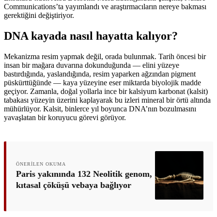
Communications’ta yayımlandı ve araştırmacıların nereye bakması
gerektiğini değiştiriyor.
DNA kayada nasıl hayatta kalıyor?
Mekanizma resim yapmak değil, orada bulunmak. Tarih öncesi bir
insan bir mağara duvarına dokunduğunda — elini yüzeye
bastırdığında, yaslandığında, resim yaparken ağzından pigment
püskürttüğünde — kaya yüzeyine eser miktarda biyolojik madde
geçiyor. Zamanla, doğal yollarla ince bir kalsiyum karbonat (kalsit)
tabakası yüzeyin üzerini kaplayarak bu izleri mineral bir örtü altında
mühürlüyor. Kalsit, binlerce yıl boyunca DNA’nın bozulmasını
yavaşlatan bir koruyucu görevi görüyor.
ÖNERILEN OKUMA
Paris yakınında 132 Neolitik genom,
kıtasal çöküşü vebaya bağlıyor