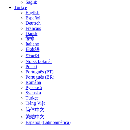
Sağlık
Türkçe
English
Español
Deutsch
Français
Dansk
हिन्दी
Italiano
日本語
한국어
Norsk bokmål
Polski
Português (PT)
Português (BR)
Română
Русский
Svenska
Türkçe
Tiếng Việt
简体中文
繁體中文
Español (Latinoamérica)