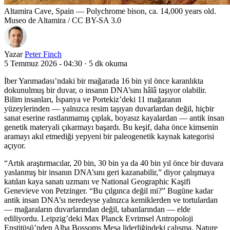
Altamira Cave, Spain — Polychrome bison, ca. 14,000 years old.
Museo de Altamira / CC BY-SA 3.0
Yazar
Peter Finch
5 Temmuz 2026 - 04:30
·
5 dk okuma
İber Yarımadası’ndaki bir mağarada 16 bin yıl önce karanlıkta
dokunulmuş bir duvar, o insanın DNA’sını hâlâ taşıyor olabilir.
Bilim insanları, İspanya ve Portekiz’deki 11 mağaranın
yüzeylerinden — yalnızca resim taşıyan duvarlardan değil, hiçbir
sanat eserine rastlanmamış çıplak, boyasız kayalardan — antik insan
genetik materyali çıkarmayı başardı. Bu keşif, daha önce kimsenin
aramayı akıl etmediği yepyeni bir paleogenetik kaynak kategorisi
açıyor.
“Artık araştırmacılar, 20 bin, 30 bin ya da 40 bin yıl önce bir duvara
yaslanmış bir insanın DNA’sını geri kazanabilir,” diyor çalışmaya
katılan kaya sanatı uzmanı ve National Geographic Kaşifi
Genevieve von Petzinger. “Bu çılgınca değil mi?” Bugüne kadar
antik insan DNA’sı neredeyse yalnızca kemiklerden ve tortulardan
— mağaraların duvarlarından değil, tabanlarından — elde
ediliyordu. Leipzig’deki Max Planck Evrimsel Antropoloji
Enstitüsü’nden Alba Bossoms Mesa liderliğindeki çalışma, Nature