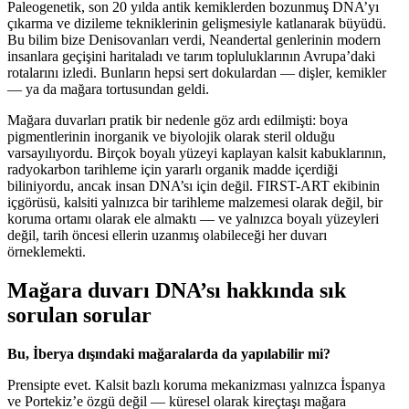
Paleogenetik, son 20 yılda antik kemiklerden bozunmuş DNA’yı
çıkarma ve dizileme tekniklerinin gelişmesiyle katlanarak büyüdü.
Bu bilim bize Denisovanları verdi, Neandertal genlerinin modern
insanlara geçişini haritaladı ve tarım topluluklarının Avrupa’daki
rotalarını izledi. Bunların hepsi sert dokulardan — dişler, kemikler
— ya da mağara tortusundan geldi.
Mağara duvarları pratik bir nedenle göz ardı edilmişti: boya
pigmentlerinin inorganik ve biyolojik olarak steril olduğu
varsayılıyordu. Birçok boyalı yüzeyi kaplayan kalsit kabuklarının,
radyokarbon tarihleme için yararlı organik madde içerdiği
biliniyordu, ancak insan DNA’sı için değil. FIRST-ART ekibinin
içgörüsü, kalsiti yalnızca bir tarihleme malzemesi olarak değil, bir
koruma ortamı olarak ele almaktı — ve yalnızca boyalı yüzeyleri
değil, tarih öncesi ellerin uzanmış olabileceği her duvarı
örneklemekti.
Mağara duvarı DNA’sı hakkında sık
sorulan sorular
Bu, İberya dışındaki mağaralarda da yapılabilir mi?
Prensipte evet. Kalsit bazlı koruma mekanizması yalnızca İspanya
ve Portekiz’e özgü değil — küresel olarak kireçtaşı mağara