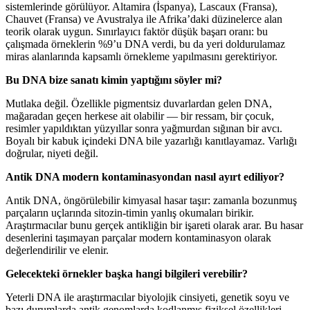
sistemlerinde görülüyor. Altamira (İspanya), Lascaux (Fransa),
Chauvet (Fransa) ve Avustralya ile Afrika’daki düzinelerce alan
teorik olarak uygun. Sınırlayıcı faktör düşük başarı oranı: bu
çalışmada örneklerin %9’u DNA verdi, bu da yeri doldurulamaz
miras alanlarında kapsamlı örnekleme yapılmasını gerektiriyor.
Bu DNA bize sanatı kimin yaptığını söyler mi?
Mutlaka değil. Özellikle pigmentsiz duvarlardan gelen DNA,
mağaradan geçen herkese ait olabilir — bir ressam, bir çocuk,
resimler yapıldıktan yüzyıllar sonra yağmurdan sığınan bir avcı.
Boyalı bir kabuk içindeki DNA bile yazarlığı kanıtlayamaz. Varlığı
doğrular, niyeti değil.
Antik DNA modern kontaminasyondan nasıl ayırt ediliyor?
Antik DNA, öngörülebilir kimyasal hasar taşır: zamanla bozunmuş
parçaların uçlarında sitozin-timin yanlış okumaları birikir.
Araştırmacılar bunu gerçek antikliğin bir işareti olarak arar. Bu hasar
desenlerini taşımayan parçalar modern kontaminasyon olarak
değerlendirilir ve elenir.
Gelecekteki örnekler başka hangi bilgileri verebilir?
Yeterli DNA ile araştırmacılar biyolojik cinsiyeti, genetik soyu ve
bazı durumlarda antik genomlarda kodlanmış fiziksel özellikleri