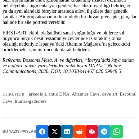
belirleyebilir: pigmentasyon genleri, hastalık duyarlılığı belirteçleri
ya da aynı alandaki bireyler arasında ailevi ilişkilere dair genetik
kanıtlar. Bir grup akrabanın dokunduğu bir duvar, prensipte, parçalar
halinde bir aile portresi verebilir.
FIRST-ART ekibi, olağanüstü sanat yoğunluğu ve binlerce yıl
boyunca birçok nesil ressamın yüzeylerinde iz bırakmış olma
olasılığı nedeniyle İspanya’daki Altamira Mağarası’nı gelecekteki
örneklemeler için bir öncelik olarak belirledi.
Referans: Bossoms Mesa, A. ve diğerleri, “İberya’daki kaya sanatı
ve mağara duvar yüzeylerinden antik insan DNA’sı,” Nature
Communications, 2026. DOI: 10.1038/s41467-026-59948-3
arkeoloji
,
antik DNA
,
Altamira Cave
,
cave art
,
Escoural
ETIKETLER:
Cave
,
hunter-gatherers
BU YAZIYI PAYLAŞ