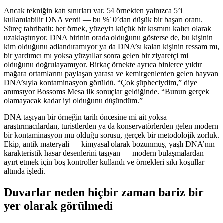
Ancak tekniğin katı sınırları var. 54 örnekten yalnızca 5’i
kullanılabilir DNA verdi — bu %10’dan düşük bir başarı oranı.
Süreç tahribatlı: her örnek, yüzeyin küçük bir kısmını kalıcı olarak
uzaklaştırıyor. DNA birinin orada olduğunu gösterse de, bu kişinin
kim olduğunu adlandıramıyor ya da DNA’sı kalan kişinin ressam mı,
bir yardımcı mı yoksa yüzyıllar sonra gelen bir ziyaretçi mi
olduğunu doğrulayamıyor. Birkaç örnekte ayrıca binlerce yıldır
mağara ortamlarını paylaşan yarasa ve kemirgenlerden gelen hayvan
DNA’sıyla kontaminasyon görüldü. “Çok şüpheciydim,” diye
anımsıyor Bossoms Mesa ilk sonuçlar geldiğinde. “Bunun gerçek
olamayacak kadar iyi olduğunu düşündüm.”
DNA taşıyan bir örneğin tarih öncesine mi ait yoksa
araştırmacılardan, turistlerden ya da konservatörlerden gelen modern
bir kontaminasyon mu olduğu sorusu, gerçek bir metodolojik zorluk.
Ekip, antik materyali — kimyasal olarak bozunmuş, yaşlı DNA’nın
karakteristik hasar desenlerini taşıyan — modern bulaşmalardan
ayırt etmek için boş kontroller kullandı ve örnekleri sıkı koşullar
altında işledi.
Duvarlar neden hiçbir zaman bariz bir
yer olarak görülmedi