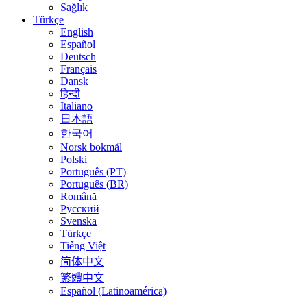
Sağlık
Türkçe
English
Español
Deutsch
Français
Dansk
हिन्दी
Italiano
日本語
한국어
Norsk bokmål
Polski
Português (PT)
Português (BR)
Română
Русский
Svenska
Türkçe
Tiếng Việt
简体中文
繁體中文
Español (Latinoamérica)