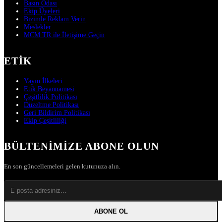
Basın Odası
Ekip Üyeleri
Bizimle Reklam Verin
Meslekler
MCM TR ile İletişime Geçin
ETIK
Yayın İlkeleri
Etik Beyannamesi
Çeşitlilik Politikası
Düzeltme Politikası
Geri Bildirim Politikası
Ekip Çeşitliliği
BÜLTENIMIZE ABONE OLUN
En son güncellemeleri gelen kutunuza alın.
ABONE OL