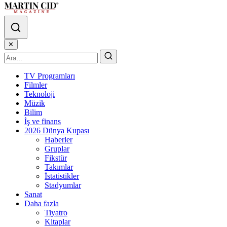
✕
TV Programları
Filmler
Teknoloji
Müzik
Bilim
İş ve finans
2026 Dünya Kupası
Haberler
Gruplar
Fikstür
Takımlar
İstatistikler
Stadyumlar
Sanat
Daha fazla
Tiyatro
Kitaplar