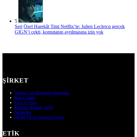
5
Seri
Özel Harekât Timi Netflix’te: Julien Leclercq gerçek
GIGN’i çekti, komutanın ayrılmasına izin yok
ŞIRKET
Martin Cid Magazine Hakkında
Basın Odası
Ekip Üyeleri
Bizimle Reklam Verin
Meslekler
MCM TR ile İletişime Geçin
ETIK