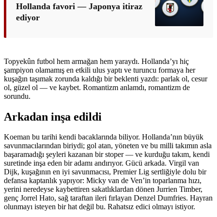
Hollanda favori — Japonya itiraz
ediyor
Topyekûn futbol hem armağan hem yaraydı. Hollanda’yı hiç
şampiyon olamamış en etkili ulus yaptı ve turuncu formaya her
kuşağın taşımak zorunda kaldığı bir beklenti yazdı: parlak ol, cesur
ol, güzel ol — ve kaybet. Romantizm anlamdı, romantizm de
sorundu.
Arkadan inşa edildi
Koeman bu tarihi kendi bacaklarında biliyor. Hollanda’nın büyük
savunmacılarından biriydi; gol atan, yöneten ve bu milli takımın asla
başaramadığı şeyleri kazanan bir stoper — ve kurduğu takım, kendi
suretinde inşa eden bir adamı andırıyor. Gücü arkada. Virgil van
Dijk, kuşağının en iyi savunmacısı, Premier Lig sertliğiyle dolu bir
defansa kaptanlık yapıyor: Micky van de Ven’in toparlanma hızı,
yerini neredeyse kaybettiren sakatlıklardan dönen Jurrien Timber,
genç Jorrel Hato, sağ taraftan ileri fırlayan Denzel Dumfries. Hayran
olunmayı isteyen bir hat değil bu. Rahatsız edici olmayı istiyor.