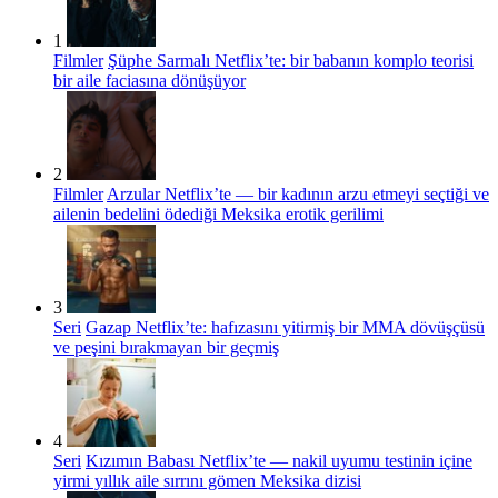
1
Filmler
Şüphe Sarmalı Netflix’te: bir babanın komplo teorisi
bir aile faciasına dönüşüyor
2
Filmler
Arzular Netflix’te — bir kadının arzu etmeyi seçtiği ve
ailenin bedelini ödediği Meksika erotik gerilimi
3
Seri
Gazap Netflix’te: hafızasını yitirmiş bir MMA dövüşçüsü
ve peşini bırakmayan bir geçmiş
4
Seri
Kızımın Babası Netflix’te — nakil uyumu testinin içine
yirmi yıllık aile sırrını gömen Meksika dizisi