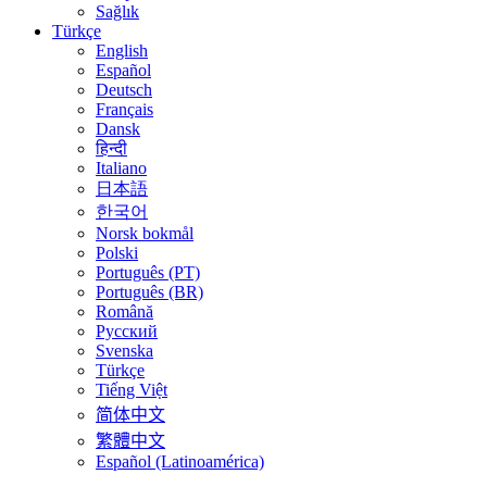
Sağlık
Türkçe
English
Español
Deutsch
Français
Dansk
हिन्दी
Italiano
日本語
한국어
Norsk bokmål
Polski
Português (PT)
Português (BR)
Română
Русский
Svenska
Türkçe
Tiếng Việt
简体中文
繁體中文
Español (Latinoamérica)