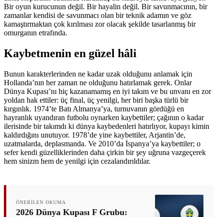
Bir oyun kurucunun değil. Bir hayalin değil. Bir savunmacının, bir
zamanlar kendisi de savunmacı olan bir teknik adamın ve göz
kamaştırmaktan çok kırılması zor olacak şekilde tasarlanmış bir
omurganın etrafında.
Kaybetmenin en güzel hâli
Bunun karakterlerinden ne kadar uzak olduğunu anlamak için
Hollanda’nın her zaman ne olduğunu hatırlamak gerek. Onlar
Dünya Kupası’nı hiç kazanamamış en iyi takım ve bu unvanı en zor
yoldan hak ettiler: üç final, üç yenilgi, her biri başka türlü bir
kırgınlık. 1974’te Batı Almanya’ya, turnuvanın gördüğü en
hayranlık uyandıran futbolu oynarken kaybettiler; çağının o kadar
ilerisinde bir takımdı ki dünya kaybedenleri hatırlıyor, kupayı kimin
kaldırdığını unutuyor. 1978’de yine kaybettiler, Arjantin’de,
uzatmalarda, deplasmanda. Ve 2010’da İspanya’ya kaybettiler; o
sefer kendi güzelliklerinden daha çirkin bir şey uğruna vazgeçerek
hem sinizm hem de yenilgi için cezalandırıldılar.
ÖNERILEN OKUMA
2026 Dünya Kupası F Grubu: