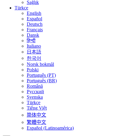
Sağlık
Türkçe
English
Español
Deutsch
Français
Dansk
हिन्दी
Italiano
日本語
한국어
Norsk bokmål
Polski
Português (PT)
Português (BR)
Română
Русский
Svenska
Türkçe
Tiếng Việt
简体中文
繁體中文
Español (Latinoamérica)