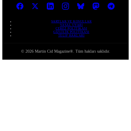
ŞARTLAR VE KOŞULLAR
YASAL UYARI
ÇEREZ POLITIKASI
GIZLILIK POLITIKASI
TELIF HAKLARI
© 2026 Martin Cid Magazine®. Tüm hakları saklıdır.