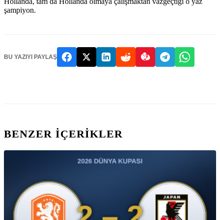
Hollanda, tam da Hollanda olmaya çalışmaktan vazgeçtiği o yaz
şampiyon.
BU YAZIYI PAYLAŞ
BENZER IÇERIKLER