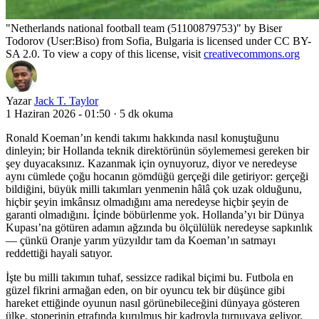
"Netherlands national football team (51100879753)" by Biser
Todorov (User:Biso) from Sofia, Bulgaria is licensed under CC BY-
SA 2.0. To view a copy of this license, visit
creativecommons.org
Yazar
Jack T. Taylor
1 Haziran 2026 - 01:50
·
5 dk okuma
Ronald Koeman’ın kendi takımı hakkında nasıl konuştuğunu
dinleyin; bir Hollanda teknik direktörünün söylememesi gereken bir
şey duyacaksınız. Kazanmak için oynuyoruz, diyor ve neredeyse
aynı cümlede çoğu hocanın gömdüğü gerçeği dile getiriyor: gerçeği
bildiğini, büyük milli takımları yenmenin hâlâ çok uzak olduğunu,
hiçbir şeyin imkânsız olmadığını ama neredeyse hiçbir şeyin de
garanti olmadığını. İçinde böbürlenme yok. Hollanda’yı bir Dünya
Kupası’na götüren adamın ağzında bu ölçülülük neredeyse sapkınlık
— çünkü Oranje yarım yüzyıldır tam da Koeman’ın satmayı
reddettiği hayali satıyor.
İşte bu milli takımın tuhaf, sessizce radikal biçimi bu. Futbola en
güzel fikrini armağan eden, on bir oyuncu tek bir düşünce gibi
hareket ettiğinde oyunun nasıl görünebileceğini dünyaya gösteren
ülke, stoperinin etrafında kurulmuş bir kadroyla turnuvaya geliyor.