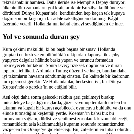
tekrarlanabilir hamlesi. Daha ileride ise Memphis Depay duruyor;
ülkenin tüm zamanların gol kralı, artık bir Brezilya kulübünde ve
dördüncü Dünya Kupası’nda, kendisinden hep kaçan tek kupaya
doğru son bir koşu için bir adale sakatlığından dönmüş. Kâğıt
üzerinde yeterli. Hollanda’nın kabul etmeyi sevdiğinden de ince.
Yol ve sonunda duran şey
Kura çekimi makuldü, ki bu başlı başına bir sınav. Hollanda
gruptaki en hızlı ve en bütünlüklü rakip olan Japonya ile açılış
yapıyor; dalgalar hâlinde baskı yapan ve turuncu formadan
ürkmeyecek bir takım. Sonra İsveç; fiziksel, doğrudan ve duran
toplarda tehlikeli. Ardından Tunus; düzenli ve inatçı, bundan daha
iyi takımların havasını söndürmüş cinsten. Bu kalitede bir kadronun
turu geçmesi gerekir. Ve Hollandalılar, herkesten iyi, bir Dünya
Kupası’nda o gerekir’in ne ettiğini bilir.
Asıl ölçü daha sonra gelecek; rakibin geri çekilmeyi bırakıp
mücadeleye başladığı maçlarda, güzel savunup temkinli üreten bir
takımın ya kapalı bir kapıyı açabilecek oyuncuyu bulduğu ya da onu
elinde tutmadığını keşfettiği yerde. Koeman’ın bahsi bu: bu
turnuvanın sağlam, dürüst ve yenilmesi zor olarak kazanılabileceği,
romantiklerin asla kaldıramadığı kupanın sonunda romantizmden
vazgeçen bir Oranje’ye gidebileceği. Bu, zaferlerin en tuhafı olurdu: