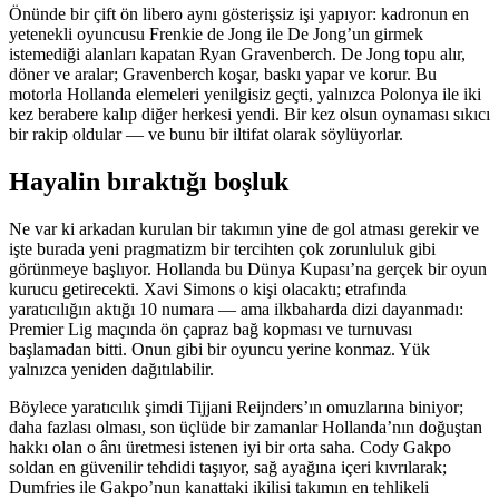
Önünde bir çift ön libero aynı gösterişsiz işi yapıyor: kadronun en
yetenekli oyuncusu Frenkie de Jong ile De Jong’un girmek
istemediği alanları kapatan Ryan Gravenberch. De Jong topu alır,
döner ve aralar; Gravenberch koşar, baskı yapar ve korur. Bu
motorla Hollanda elemeleri yenilgisiz geçti, yalnızca Polonya ile iki
kez berabere kalıp diğer herkesi yendi. Bir kez olsun oynaması sıkıcı
bir rakip oldular — ve bunu bir iltifat olarak söylüyorlar.
Hayalin bıraktığı boşluk
Ne var ki arkadan kurulan bir takımın yine de gol atması gerekir ve
işte burada yeni pragmatizm bir tercihten çok zorunluluk gibi
görünmeye başlıyor. Hollanda bu Dünya Kupası’na gerçek bir oyun
kurucu getirecekti. Xavi Simons o kişi olacaktı; etrafında
yaratıcılığın aktığı 10 numara — ama ilkbaharda dizi dayanmadı:
Premier Lig maçında ön çapraz bağ kopması ve turnuvası
başlamadan bitti. Onun gibi bir oyuncu yerine konmaz. Yük
yalnızca yeniden dağıtılabilir.
Böylece yaratıcılık şimdi Tijjani Reijnders’ın omuzlarına biniyor;
daha fazlası olması, son üçlüde bir zamanlar Hollanda’nın doğuştan
hakkı olan o ânı üretmesi istenen iyi bir orta saha. Cody Gakpo
soldan en güvenilir tehdidi taşıyor, sağ ayağına içeri kıvrılarak;
Dumfries ile Gakpo’nun kanattaki ikilisi takımın en tehlikeli