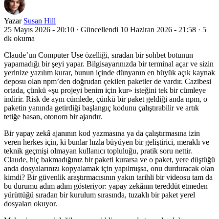
Yazar
Susan Hill
25 Mayıs 2026 - 20:10
·
Güncellendi 10 Haziran 2026 - 21:58
·
5
dk okuma
Claude’un Computer Use özelliği, sıradan bir sohbet botunun
yapamadığı bir şeyi yapar. Bilgisayarınızda bir terminal açar ve sizin
yerinize yazılım kurar, bunun içinde dünyanın en büyük açık kaynak
deposu olan npm’den doğrudan çekilen paketler de vardır. Cazibesi
ortada, çünkü «şu projeyi benim için kur» isteğini tek bir cümleye
indirir. Risk de aynı cümlede, çünkü bir paket geldiği anda npm, o
paketin yanında getirdiği başlangıç kodunu çalıştırabilir ve artık
tetiğe basan, otonom bir ajandır.
Bir yapay zekâ ajanının kod yazmasına ya da çalıştırmasına izin
veren herkes için, ki bunlar hızla büyüyen bir geliştirici, meraklı ve
teknik geçmişi olmayan kullanıcı topluluğu, pratik soru nettir.
Claude, hiç bakmadığınız bir paketi kurarsa ve o paket, yere düştüğü
anda dosyalarınızı kopyalamak için yapılmışsa, onu durduracak olan
kimdi? Bir güvenlik araştırmacısının yakın tarihli bir videosu tam da
bu durumu adım adım gösteriyor: yapay zekânın tereddüt etmeden
yürüttüğü sıradan bir kurulum sırasında, tuzaklı bir paket yerel
dosyaları okuyor.