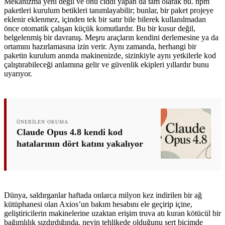
Mekanizma yeni değil ve onu ciddi yapan da tam olarak bu. npm
paketleri kurulum betikleri tanımlayabilir; bunlar, bir paket projeye
eklenir eklenmez, içinden tek bir satır bile bilerek kullanılmadan
önce otomatik çalışan küçük komutlardır. Bu bir kusur değil,
belgelenmiş bir davranış. Meşru araçların kendini derlemesine ya da
ortamını hazırlamasına izin verir. Aynı zamanda, herhangi bir
paketin kurulum anında makinenizde, sizinkiyle aynı yetkilerle kod
çalıştırabileceği anlamına gelir ve güvenlik ekipleri yıllardır bunu
uyarıyor.
ÖNERILEN OKUMA
Claude Opus 4.8 kendi kod
hatalarının dört katını yakalıyor
Dünya, saldırganlar haftada onlarca milyon kez indirilen bir ağ
kütüphanesi olan Axios’un bakım hesabını ele geçirip içine,
geliştiricilerin makinelerine uzaktan erişim truva atı kuran kötücül bir
bağımlılık sızdırdığında, neyin tehlikede olduğunu sert biçimde