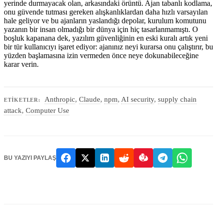
yerinde durmayacak olan, arkasındaki örüntü. Ajan tabanlı kodlama,
onu güvende tutması gereken alışkanlıklardan daha hızlı varsayılan
hale geliyor ve bu ajanların yaslandığı depolar, kurulum komutunu
yazanın bir insan olmadığı bir dünya için hiç tasarlanmamıştı. O
boşluk kapanana dek, yazılım güvenliğinin en eski kuralı artık yeni
bir tür kullanıcıyı işaret ediyor: ajanınız neyi kurarsa onu çalıştırır, bu
yüzden başlamasına izin vermeden önce neye dokunabileceğine
karar verin.
Anthropic
,
Claude
,
npm
,
AI security
,
supply chain
ETIKETLER:
attack
,
Computer Use
BU YAZIYI PAYLAŞ