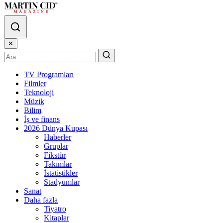
✕
TV Programları
Filmler
Teknoloji
Müzik
Bilim
İş ve finans
2026 Dünya Kupası
Haberler
Gruplar
Fikstür
Takımlar
İstatistikler
Stadyumlar
Sanat
Daha fazla
Tiyatro
Kitaplar