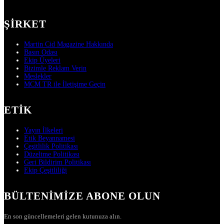
ŞIRKET
Martin Cid Magazine Hakkında
Basın Odası
Ekip Üyeleri
Bizimle Reklam Verin
Meslekler
MCM TR ile İletişime Geçin
ETIK
Yayın İlkeleri
Etik Beyannamesi
Çeşitlilik Politikası
Düzeltme Politikası
Geri Bildirim Politikası
Ekip Çeşitliliği
BÜLTENIMIZE ABONE OLUN
En son güncellemeleri gelen kutunuza alın.