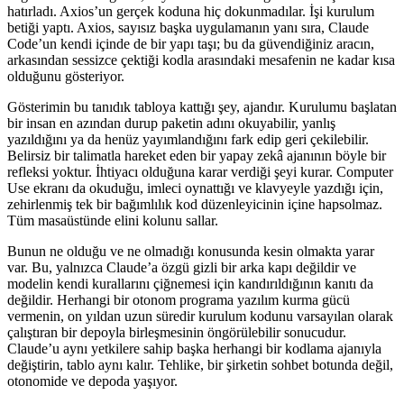
hatırladı. Axios’un gerçek koduna hiç dokunmadılar. İşi kurulum
betiği yaptı. Axios, sayısız başka uygulamanın yanı sıra, Claude
Code’un kendi içinde de bir yapı taşı; bu da güvendiğiniz aracın,
arkasından sessizce çektiği kodla arasındaki mesafenin ne kadar kısa
olduğunu gösteriyor.
Gösterimin bu tanıdık tabloya kattığı şey, ajandır. Kurulumu başlatan
bir insan en azından durup paketin adını okuyabilir, yanlış
yazıldığını ya da henüz yayımlandığını fark edip geri çekilebilir.
Belirsiz bir talimatla hareket eden bir yapay zekâ ajanının böyle bir
refleksi yoktur. İhtiyacı olduğuna karar verdiği şeyi kurar. Computer
Use ekranı da okuduğu, imleci oynattığı ve klavyeyle yazdığı için,
zehirlenmiş tek bir bağımlılık kod düzenleyicinin içine hapsolmaz.
Tüm masaüstünde elini kolunu sallar.
Bunun ne olduğu ve ne olmadığı konusunda kesin olmakta yarar
var. Bu, yalnızca Claude’a özgü gizli bir arka kapı değildir ve
modelin kendi kurallarını çiğnemesi için kandırıldığının kanıtı da
değildir. Herhangi bir otonom programa yazılım kurma gücü
vermenin, on yıldan uzun süredir kurulum kodunu varsayılan olarak
çalıştıran bir depoyla birleşmesinin öngörülebilir sonucudur.
Claude’u aynı yetkilere sahip başka herhangi bir kodlama ajanıyla
değiştirin, tablo aynı kalır. Tehlike, bir şirketin sohbet botunda değil,
otonomide ve depoda yaşıyor.