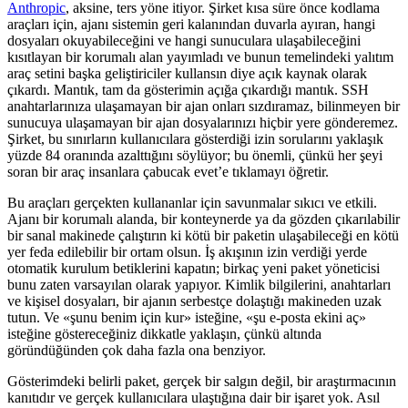
Anthropic
, aksine, ters yöne itiyor. Şirket kısa süre önce kodlama
araçları için, ajanı sistemin geri kalanından duvarla ayıran, hangi
dosyaları okuyabileceğini ve hangi sunuculara ulaşabileceğini
kısıtlayan bir korumalı alan yayımladı ve bunun temelindeki yalıtım
araç setini başka geliştiriciler kullansın diye açık kaynak olarak
çıkardı. Mantık, tam da gösterimin açığa çıkardığı mantık. SSH
anahtarlarınıza ulaşamayan bir ajan onları sızdıramaz, bilinmeyen bir
sunucuya ulaşamayan bir ajan dosyalarınızı hiçbir yere gönderemez.
Şirket, bu sınırların kullanıcılara gösterdiği izin sorularını yaklaşık
yüzde 84 oranında azalttığını söylüyor; bu önemli, çünkü her şeyi
soran bir araç insanlara çabucak evet’e tıklamayı öğretir.
Bu araçları gerçekten kullananlar için savunmalar sıkıcı ve etkili.
Ajanı bir korumalı alanda, bir konteynerde ya da gözden çıkarılabilir
bir sanal makinede çalıştırın ki kötü bir paketin ulaşabileceği en kötü
yer feda edilebilir bir ortam olsun. İş akışının izin verdiği yerde
otomatik kurulum betiklerini kapatın; birkaç yeni paket yöneticisi
bunu zaten varsayılan olarak yapıyor. Kimlik bilgilerini, anahtarları
ve kişisel dosyaları, bir ajanın serbestçe dolaştığı makineden uzak
tutun. Ve «şunu benim için kur» isteğine, «şu e-posta ekini aç»
isteğine göstereceğiniz dikkatle yaklaşın, çünkü altında
göründüğünden çok daha fazla ona benziyor.
Gösterimdeki belirli paket, gerçek bir salgın değil, bir araştırmacının
kanıtıdır ve gerçek kullanıcılara ulaştığına dair bir işaret yok. Asıl