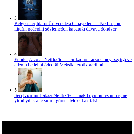
3
Belgeseller
Idaho Üniversitesi Cinayetleri — Netflix, bir
itirafın nedenini söylemeden kapattığı davaya dönüyor
4
Filmler
Arzular Netflix’te — bir kadının arzu etmeyi seçtiği ve
ailenin bedelini ödediği Meksika erotik gerilimi
5
Seri
Kızımın Babası Netflix’te — nakil uyumu testinin içine
yirmi yıllık aile sırrını gömen Meksika dizisi