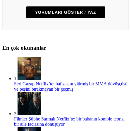
YORUMLARI GÖSTER / YAZ
En çok okunanlar
1
Seri
Gazap Netflix’te: hafızasını yitirmiş bir MMA dövüşçüsü
ve peşini bırakmayan bir geçmiş
2
Filmler
Şüphe Sarmalı Netflix’te: bir babanın komplo teorisi
bir aile faciasına dönüşüyor