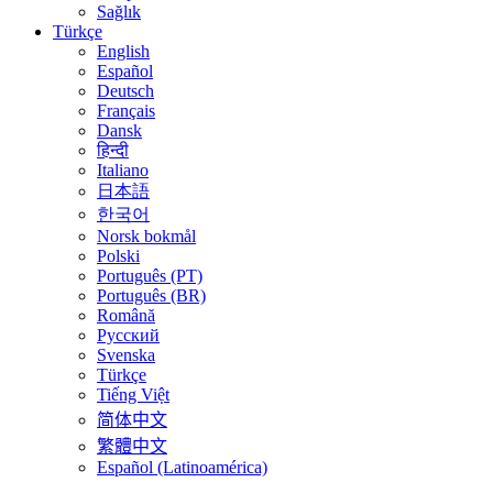
Sağlık
Türkçe
English
Español
Deutsch
Français
Dansk
हिन्दी
Italiano
日本語
한국어
Norsk bokmål
Polski
Português (PT)
Português (BR)
Română
Русский
Svenska
Türkçe
Tiếng Việt
简体中文
繁體中文
Español (Latinoamérica)