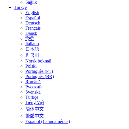
Sağlık
Türkçe
English
Español
Deutsch
Français
Dansk
हिन्दी
Italiano
日本語
한국어
Norsk bokmål
Polski
Português (PT)
Português (BR)
Română
Русский
Svenska
Türkçe
Tiếng Việt
简体中文
繁體中文
Español (Latinoamérica)