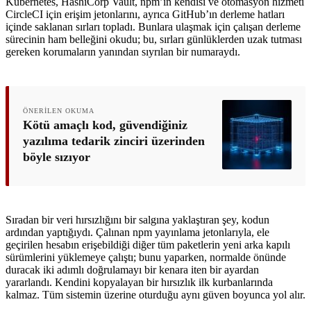
Kubernetes, HashiCorp Vault, npm’in kendisi ve otomasyon hizmeti
CircleCI için erişim jetonlarını, ayrıca GitHub’ın derleme hatları
içinde saklanan sırları topladı. Bunlara ulaşmak için çalışan derleme
sürecinin ham belleğini okudu; bu, sırları günlüklerden uzak tutması
gereken korumaların yanından sıyrılan bir numaraydı.
ÖNERILEN OKUMA
Kötü amaçlı kod, güvendiğiniz
yazılıma tedarik zinciri üzerinden
böyle sızıyor
Sıradan bir veri hırsızlığını bir salgına yaklaştıran şey, kodun
ardından yaptığıydı. Çalınan npm yayınlama jetonlarıyla, ele
geçirilen hesabın erişebildiği diğer tüm paketlerin yeni arka kapılı
sürümlerini yüklemeye çalıştı; bunu yaparken, normalde önünde
duracak iki adımlı doğrulamayı bir kenara iten bir ayardan
yararlandı. Kendini kopyalayan bir hırsızlık ilk kurbanlarında
kalmaz. Tüm sistemin üzerine oturduğu aynı güven boyunca yol alır.