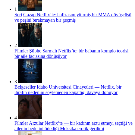
1
Seri
Gazap Netflix’te: hafızasını yitirmiş bir MMA dövüşçüsü
ve peşini bırakmayan bir geçmiş
2
Filmler
Şüphe Sarmalı Netflix’te: bir babanın komplo teorisi
bir aile faciasına dönüşüyor
3
Belgeseller
Idaho Üniversitesi Cinayetleri — Netflix, bir
itirafın nedenini söylemeden kapattığı davaya dönüyor
4
Filmler
Arzular Netflix’te — bir kadının arzu etmeyi seçtiği ve
ailenin bedelini ödediği Meksika erotik gerilimi