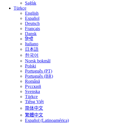
Sağlık
Türkçe
English
Español
Deutsch
Français
Dansk
हिन्दी
Italiano
日本語
한국어
Norsk bokmål
Polski
Português (PT)
Português (BR)
Română
Русский
Svenska
Türkçe
Tiếng Việt
简体中文
繁體中文
Español (Latinoamérica)