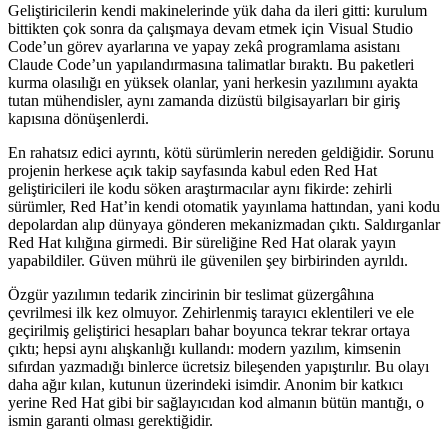
Geliştiricilerin kendi makinelerinde yük daha da ileri gitti: kurulum
bittikten çok sonra da çalışmaya devam etmek için Visual Studio
Code’un görev ayarlarına ve yapay zekâ programlama asistanı
Claude Code’un yapılandırmasına talimatlar bıraktı. Bu paketleri
kurma olasılığı en yüksek olanlar, yani herkesin yazılımını ayakta
tutan mühendisler, aynı zamanda dizüstü bilgisayarları bir giriş
kapısına dönüşenlerdi.
En rahatsız edici ayrıntı, kötü sürümlerin nereden geldiğidir. Sorunu
projenin herkese açık takip sayfasında kabul eden Red Hat
geliştiricileri ile kodu söken araştırmacılar aynı fikirde: zehirli
sürümler, Red Hat’in kendi otomatik yayınlama hattından, yani kodu
depolardan alıp dünyaya gönderen mekanizmadan çıktı. Saldırganlar
Red Hat kılığına girmedi. Bir süreliğine Red Hat olarak yayın
yapabildiler. Güven mührü ile güvenilen şey birbirinden ayrıldı.
Özgür yazılımın tedarik zincirinin bir teslimat güzergâhına
çevrilmesi ilk kez olmuyor. Zehirlenmiş tarayıcı eklentileri ve ele
geçirilmiş geliştirici hesapları bahar boyunca tekrar tekrar ortaya
çıktı; hepsi aynı alışkanlığı kullandı: modern yazılım, kimsenin
sıfırdan yazmadığı binlerce ücretsiz bileşenden yapıştırılır. Bu olayı
daha ağır kılan, kutunun üzerindeki isimdir. Anonim bir katkıcı
yerine Red Hat gibi bir sağlayıcıdan kod almanın bütün mantığı, o
ismin garanti olması gerektiğidir.