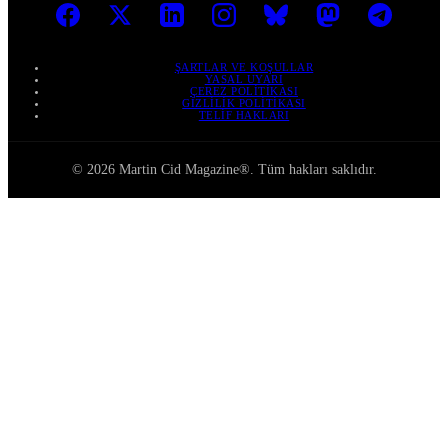
ŞARTLAR VE KOŞULLAR
YASAL UYARI
ÇEREZ POLITIKASI
GIZLILIK POLITIKASI
TELIF HAKLARI
© 2026 Martin Cid Magazine®. Tüm hakları saklıdır.