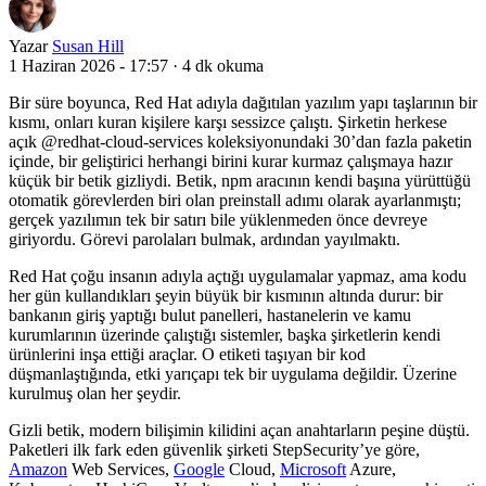
Yazar
Susan Hill
1 Haziran 2026 - 17:57
·
4 dk okuma
Bir süre boyunca, Red Hat adıyla dağıtılan yazılım yapı taşlarının bir
kısmı, onları kuran kişilere karşı sessizce çalıştı. Şirketin herkese
açık @redhat-cloud-services koleksiyonundaki 30’dan fazla paketin
içinde, bir geliştirici herhangi birini kurar kurmaz çalışmaya hazır
küçük bir betik gizliydi. Betik, npm aracının kendi başına yürüttüğü
otomatik görevlerden biri olan preinstall adımı olarak ayarlanmıştı;
gerçek yazılımın tek bir satırı bile yüklenmeden önce devreye
giriyordu. Görevi parolaları bulmak, ardından yayılmaktı.
Red Hat çoğu insanın adıyla açtığı uygulamalar yapmaz, ama kodu
her gün kullandıkları şeyin büyük bir kısmının altında durur: bir
bankanın giriş yaptığı bulut panelleri, hastanelerin ve kamu
kurumlarının üzerinde çalıştığı sistemler, başka şirketlerin kendi
ürünlerini inşa ettiği araçlar. O etiketi taşıyan bir kod
düşmanlaştığında, etki yarıçapı tek bir uygulama değildir. Üzerine
kurulmuş olan her şeydir.
Gizli betik, modern bilişimin kilidini açan anahtarların peşine düştü.
Paketleri ilk fark eden güvenlik şirketi StepSecurity’ye göre,
Amazon
Web Services,
Google
Cloud,
Microsoft
Azure,