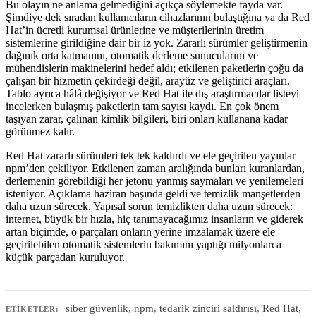
Bu olayın ne anlama gelmediğini açıkça söylemekte fayda var.
Şimdiye dek sıradan kullanıcıların cihazlarının bulaştığına ya da Red
Hat’in ücretli kurumsal ürünlerine ve müşterilerinin üretim
sistemlerine girildiğine dair bir iz yok. Zararlı sürümler geliştirmenin
dağınık orta katmanını, otomatik derleme sunucularını ve
mühendislerin makinelerini hedef aldı; etkilenen paketlerin çoğu da
çalışan bir hizmetin çekirdeği değil, arayüz ve geliştirici araçları.
Tablo ayrıca hâlâ değişiyor ve Red Hat ile dış araştırmacılar listeyi
incelerken bulaşmış paketlerin tam sayısı kaydı. En çok önem
taşıyan zarar, çalınan kimlik bilgileri, biri onları kullanana kadar
görünmez kalır.
Red Hat zararlı sürümleri tek tek kaldırdı ve ele geçirilen yayınlar
npm’den çekiliyor. Etkilenen zaman aralığında bunları kuranlardan,
derlemenin görebildiği her jetonu yanmış saymaları ve yenilemeleri
isteniyor. Açıklama haziran başında geldi ve temizlik manşetlerden
daha uzun sürecek. Yapısal sorun temizlikten daha uzun sürecek:
internet, büyük bir hızla, hiç tanımayacağımız insanların ve giderek
artan biçimde, o parçaları onların yerine imzalamak üzere ele
geçirilebilen otomatik sistemlerin bakımını yaptığı milyonlarca
küçük parçadan kuruluyor.
siber güvenlik
,
npm
,
tedarik zinciri saldırısı
,
Red Hat
,
ETIKETLER: