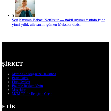
5
Seri
Kızımın Babası Netflix’te — nakil uyumu testinin içine
yirmi yıllık aile sırrını gömen Meksika dizisi
ŞIRKET
Martin Cid Magazine Hakkında
Basın Odası
Ekip Üyeleri
Bizimle Reklam Verin
Meslekler
MCM TR ile İletişime Geçin
ETIK