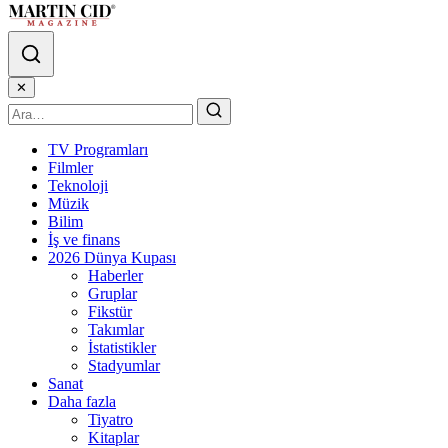
✕
TV Programları
Filmler
Teknoloji
Müzik
Bilim
İş ve finans
2026 Dünya Kupası
Haberler
Gruplar
Fikstür
Takımlar
İstatistikler
Stadyumlar
Sanat
Daha fazla
Tiyatro
Kitaplar