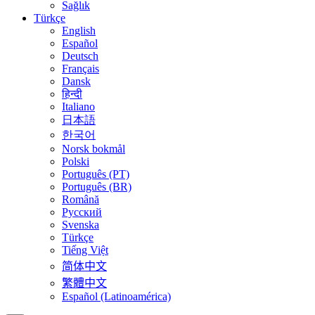
Sağlık
Türkçe
English
Español
Deutsch
Français
Dansk
हिन्दी
Italiano
日本語
한국어
Norsk bokmål
Polski
Português (PT)
Português (BR)
Română
Русский
Svenska
Türkçe
Tiếng Việt
简体中文
繁體中文
Español (Latinoamérica)