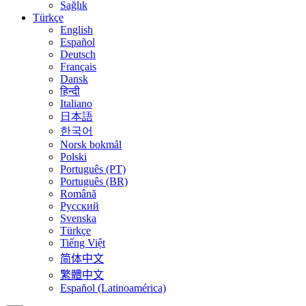
Sağlık
Türkçe
English
Español
Deutsch
Français
Dansk
हिन्दी
Italiano
日本語
한국어
Norsk bokmål
Polski
Português (PT)
Português (BR)
Română
Русский
Svenska
Türkçe
Tiếng Việt
简体中文
繁體中文
Español (Latinoamérica)