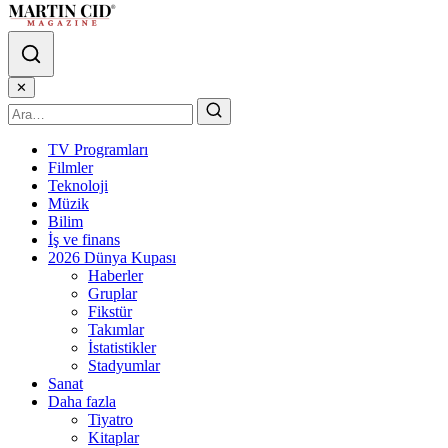
✕
TV Programları
Filmler
Teknoloji
Müzik
Bilim
İş ve finans
2026 Dünya Kupası
Haberler
Gruplar
Fikstür
Takımlar
İstatistikler
Stadyumlar
Sanat
Daha fazla
Tiyatro
Kitaplar