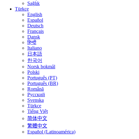
Sağlık
Türkçe
English
Español
Deutsch
Français
Dansk
हिन्दी
Italiano
日本語
한국어
Norsk bokmål
Polski
Português (PT)
Português (BR)
Română
Русский
Svenska
Türkçe
Tiếng Việt
简体中文
繁體中文
Español (Latinoamérica)