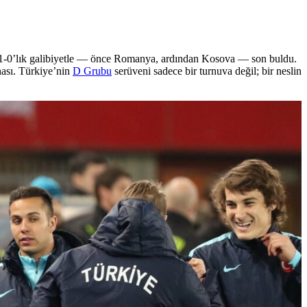
an 1-0’lık galibiyetle — önce Romanya, ardından Kosova — son buldu.
hası. Türkiye’nin
D Grubu
serüveni sadece bir turnuva değil; bir neslin