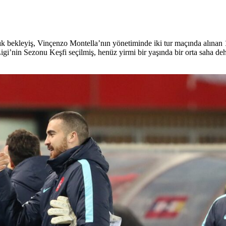
lık bekleyiş, Vinçenzo Montella’nın yönetiminde iki tur maçında alın
’nin Sezonu Keşfi seçilmiş, henüz yirmi bir yaşında bir orta saha de