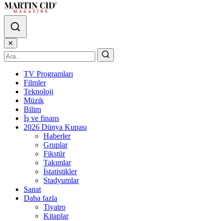
✕
TV Programları
Filmler
Teknoloji
Müzik
Bilim
İş ve finans
2026 Dünya Kupası
Haberler
Gruplar
Fikstür
Takımlar
İstatistikler
Stadyumlar
Sanat
Daha fazla
Tiyatro
Kitaplar