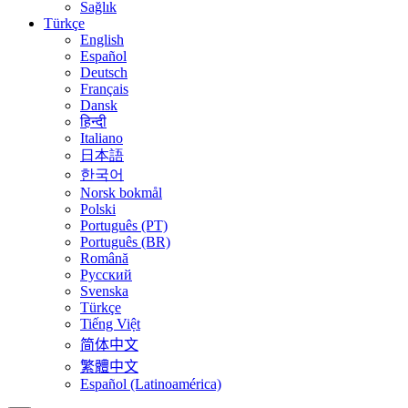
Sağlık
Türkçe
English
Español
Deutsch
Français
Dansk
हिन्दी
Italiano
日本語
한국어
Norsk bokmål
Polski
Português (PT)
Português (BR)
Română
Русский
Svenska
Türkçe
Tiếng Việt
简体中文
繁體中文
Español (Latinoamérica)