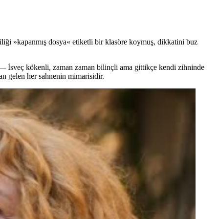
liği »kapanmış dosya« etiketli bir klasöre koymuş, dikkatini buz
i — İsveç kökenli, zaman zaman bilinçli ama gittikçe kendi zihninde
an gelen her sahnenin mimarisidir.