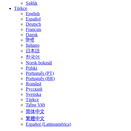
Sağlık
Türkçe
English
Español
Deutsch
Français
Dansk
हिन्दी
Italiano
日本語
한국어
Norsk bokmål
Polski
Português (PT)
Português (BR)
Română
Русский
Svenska
Türkçe
Tiếng Việt
简体中文
繁體中文
Español (Latinoamérica)