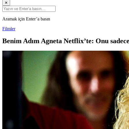
✕
Aramak için Enter’a basın
Filmler
Benim Adım Agneta Netflix’te: Onu sadec